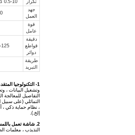
تكرار
0.5-10 كيلو هرتز
جهد
380 فولت / 415 فولت 
العمل
قوة
عامل
دقيقة
قواطع
-125
دوائر
طريقة
التبريد
1- التكنولوجيا المتقدمة:
وتشغيل البيانات ، وت
التفاصيل للمعالجة ال
التماثلي (على سبيل ا
إلخ.).
2. شاشة تعمل باللمس:
التذبذب ، معلمات الطا