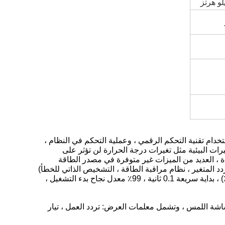
 الرقمي الذكي باستخدام التحكم في معالج DSP ، واستخدام تقنية التحكم الرقمي ، وعملية التحكم في النظام ،
رات البيئية مثل تغيرات درجة الحرارة لن تؤثر على
دة ، العديد من الميزات غير متوفرة في مصدر الطاقة
دد المتغير ، نظام مراقبة الطاقة ، التشخيص الذاتي للخطأ)
، نظام حماية ذكي ، أداء تقلب جيد ضد الجهد الكهربي ، دقة عالية للتحكم في الطاقة (+ 0.5٪) ، بداية سريعة 0.1 ثانية ، 99٪ معدل نجاح بدء التشغيل ،
 اللمس ، وتشمل معلمات العرض: تردد العمل ، تيار