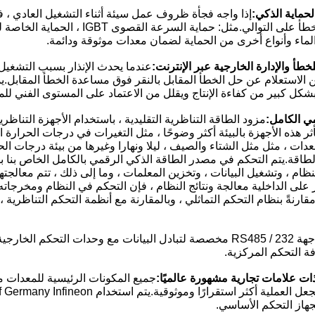
إذا واجه فجأة ظروف عمل سيئة أثناء التشغيل العادي ، فإن
مختلفة ويصدر إنذار خطأ على التوالي.
الماء وأنواع أخرى من الحماية لضمان معدات موثوقة ودائمة.
عندما يحدث الإنذار بسبب التشغ
كل كبير من كفاءة الإنتاج ويقلل من الاعتماد على المستوى الفني لل
مزود الطاقة التناظرية التقليدية ، باستخدام الأجهزة التناظ
تأثر هذه الأجهزة بالبيئة أكثر وضوحًا ، مثل التغيرات في درجات الحرارة
دات ، مثل مثل الشتاء والصيف ، ليلا ونهارا وغيرها من بيئة درجات ال
ظام ، وتشغيل البيانات ، وتخزين المعلمات ، وما إلى ذلك ، تتم معالجته
ر على الداخلية معالجة ونتائج النظام ، فإن التحكم في النظام ومخرجا
قارنةً بنظام التحكم التماثلي ، وبالمقارنة مع أنظمة التحكم التناظرية
: واجهة RS485 / 232 مخصصة لتبادل البيانات مع وحدات التحكم
فة التحكم المركزية.
جميع المكونات الرئيسية للمعدات 