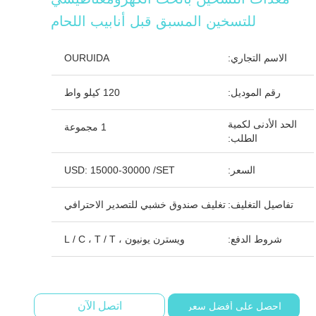
للتسخين المسبق قبل أنابيب اللحام
الاسم التجاري:
OURUIDA
رقم الموديل:
120 كيلو واط
الحد الأدنى لكمية
1 مجموعة
الطلب:
السعر:
USD: 15000-30000 /SET
تفاصيل التغليف:
تغليف صندوق خشبي للتصدير الاحترافي
شروط الدفع:
ويسترن يونيون ، L / C ، T / T
اتصل الآن
احصل على أفضل سعر