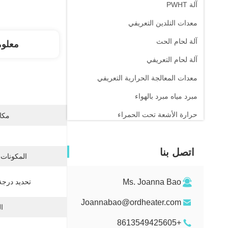
آلة PWHT
معدات التلدين التعريفي
آلة لحام الحث
معلو
آلة لحام التعريفي
معدات المعالجة الحرارية التعريفي
مبرد مياه مبرد بالهواء
حرارة الأشعة تحت الحمراء
مكان
اتصل بنا
المكونات 
Ms. Joanna Bao
تحديد درجة
Joannabao@ordheater.com
ال
+8613549425605