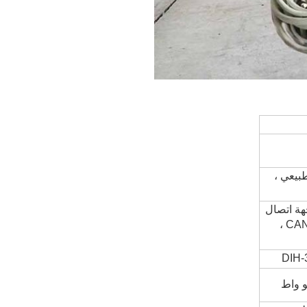
طبيعي ،
حتوي على واجهة اتصال
غنية ، ويدعم الألياف الضوئية ، و Ethernet ، و RS485 / 233 ، و Profibus ، و CAN ،
DIH