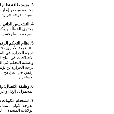
3. مزود طاقة نظام الحماية الذكي:
المياه ، درجة حرارة 
4. التشخيص الذاتي للخطأ والإدارة الخارجية عبر الإنترنت:
بسرعة ، مما يحسن بش
5. نظام التحكم الرقمي الكامل:
التناظرية الأخرى ، ت
درجة الحرارة في المع
وعملية التحكم في الن
درجة الحرارة لن تؤث
رقمي في البرنامج ، م
الاستقرار.
6. وظيفة الاتصال
المحمول ، إلخ) أو غر
7. استخدام مكونات ذات علامات تجارية مشهورة عالميًا:
الولايات المتحدة TI لجهاز التحكم الأساسي.