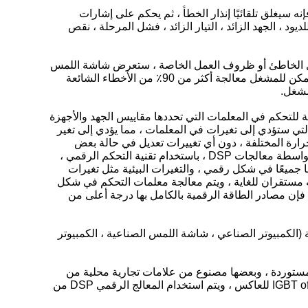
ه سيغلق تلقائيًا إنذار الخطأ ، ثم يحكم على إشارات
مثل: حماية السرعة القصوى IGBT ، الحماية الخاصة للديود ، الجهد الزائد ، التيار الزائد ، فشل المرحلة ، نقص
يل الخاطئ أو ظروف العمل الخاصة ، ستعرض شاشة اللمس
محتوى الخطأ ، ويمكن الاستعلام عن حل الخطأ المقابل بالنقر فوق مساعدة الخطأ المقابل.يمكن للمشغل معالجة أكثر من 90٪ من الأخطاء الشائعة
مشغل.
رية للتحكم في المعلمات التي تحددها مقاييس الجهد والأجهزة
 التي ستؤدي إلى تغيرات في المعلمات ، مما يؤدي إلى تغير
حرارة المختلفة ، دون أي تغييرات تعديل في حالة بعض
الاختلافات في انتاج الطاقة.يتم التحكم في مصدر الطاقة الذكي الرقمي بالكامل الخاص بنا بواسطة معالجات DSP ، باستخدام تقنية التحكم الرقمي ،
ا جميعًا في شكل رقمي ، والتغيرات البيئية مثل تغيرات
ته مستقران للغاية ، ويتم معالجة معلمات التحكم في شكل
 ، فإن مصادر الطاقة الرقمية بالكامل بها درجة أعلى من
 الخارجية (الكمبيوتر الصناعي ، شاشة اللمس الصناعية ، الكمبيوتر
مستوردة ، وبعضها مصنوع من علامات تجارية محلية من
الدرجة الأولى ، مما يجعل العملية أكثر استقرارًا وموثوقية.يتم استخدام IGBT of Germany Infineon للعاكس ، ويتم استخدام المعالج الرقمي DSP من