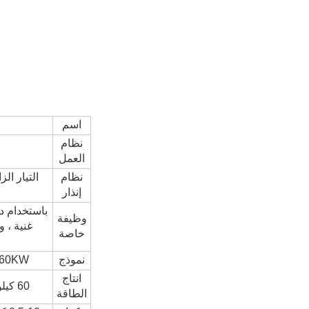
اسم
نظام
العمل
نظام
التيار ال
إنذار
وظيفة
خاصة
نموذج
-60KW
انتاج
60 كيلو واط
الطاقة