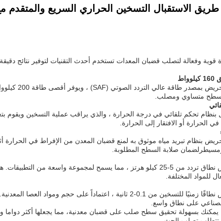
طريق الاستقبال التسخين الحراري السريع والمتقدم م
 قوية وفعالة لتصلب قضبان المعدات تستخدم أحدث التقنيات لتوفير نتائج دقيق
واط
يتم تجهيز آلة 
ى سطح متساوي ومصلب.
ائي
ل بنظام تحكم تلقائي في درجة الحرارة ، والذي يراقب عملية التسخين ويقوم ب
ي الحرارة أو الافتقار إلى الحرارة.
حريض بنظام تبريد مياه موثوق به لمنع قضبان المعدن من الإفراط في الحرارة أ
ومسيطرلضمان صلابة السطح المطلوبة.
توفر آلة تصلب التحريض نطاق تردد من 5-25 كيلو هرتز ، مما يسمح لمجموعة وا
 للمواد المختلفة.
توفر آلة تصلب التحريض نطاقًا زمنيًا للتسخين من 0.1-2 ثانية ، اعتما
 الصناعي على نطاق واسع.
يمكنك بسهولة تحقيق سطح صلب على قضبان معدنية، مما يجعلها أكثر دواما ومق
ة تتطلب تصلب الحث.