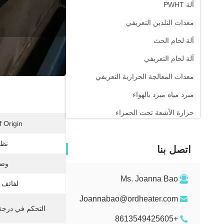
آلة PWHT
معدات التلدين التعريفي
آلة لحام الحث
معلو
آلة لحام التعريفي
معدات المعالجة الحرارية التعريفي
مبرد مياه مبرد بالهواء
حرارة الأشعة تحت الحمراء
 Origin:
نظا
اتصل بنا
وضع
Ms. Joanna Bao
لفائف ا
Joannabao@ordheater.com
التحكم في درجة 
+8613549425605