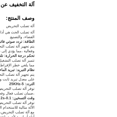
آلة التخفيف عن 
وصف المنتج:
آلة تصلب التحريض
آلة تصلب الحث هي أداة
الفضاء، والتصنيع.
الطاقة: تردد صوتي فائق 160 كيلو
وفعالية ،مما يؤدي إل
تحكم درجة الحرارة: تلق
تتميز آلة تصلب التشغي
مما يلغي خطر الإفراط ف
نظام التبريد: تبريد الماء
يتم تجهيز آلة تصلب الت
على معدل تبريد ثابت 
التردد: 5-25KHz
،ضمان تصلب فعال وفعال
وقت التسخين: 0.1-2s
الآلة مثالية للاستخدام
مع آلة تصلب التحريض، 
أداة أساسية لأي صناع