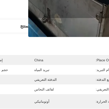
مات مفصلة
وصف المنتج
Place Of
China
إص
م التبريد:
تبريد المياه
حجم م
 التدفئة:
التدفئة التعريفي
لتعريفي:
لفائف النحاس
الحرارة:
أوتوماتيكي