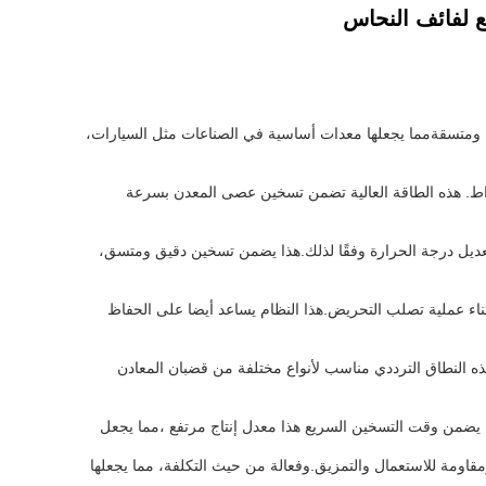
ع لفائف النحاس
ة ومتسقةمما يجعلها معدات أساسية في الصناعات مثل السيارات،
تصلب التحريض بمصدر طاقة عالي التردد الصوتي (SAF) ، ويوفر أقصى طاقة 200 كيلوواط. هذه الطاقة العالية تضمن تسخين عصى المعدن بسرعة
تعديل درجة الحرارة وفقًا لذلك.هذا يضمن تسخين دقيق ومتسق،
ثناء عملية تصلب التحريض.هذا النظام يساعد أيضا على الحفاظ
سعة من التطبيقات. هذه النطاق الترددي مناسب لأنواع مختلفة من قضبان المعادن
داً على حجم ومواد العصا المعدنية. يضمن وقت التسخين السريع هذا معدل إنتاج مرتفع ،مما يجعل
اومة للاستعمال والتمزيق.وفعالة من حيث التكلفة، مما يجعلها