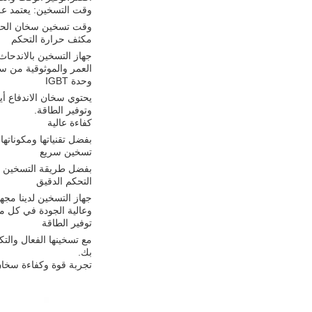
وقت التسخين: يعتمد ع
وقت تسخين سخان الحث ي
مكثف حرارة التحكم
جهاز التسخين بالاندحاث
العمر والموثوقية من سخ
وحدة IGBT
وتوفير الطاقة.
كفاءة عالية
بفضل تقنياتها ومكوناتها
تسخين سريع
بفضل طريقة التسخين الح
التحكم الدقيق
جهاز التسخين لدينا مجه
وعالية الجودة في كل م
توفير الطاقة
مع تسخينها الفعال والتك
بك.
تجربة قوة وكفاءة سخان 