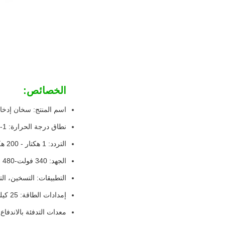
الخصائص:
اسم المنتج: سخان إدخال
نطاق درجة الحرارة: 1--2580°C
التردد: 1 هكتار - 200 هكتار
الجهد: 340 فولت-480 فولت ثلاثي المراحل
التطبيقات: التسخين، الت
إمدادات الطاقة: 25 كيلوواط
معدات التدفئة بالاندفاع 