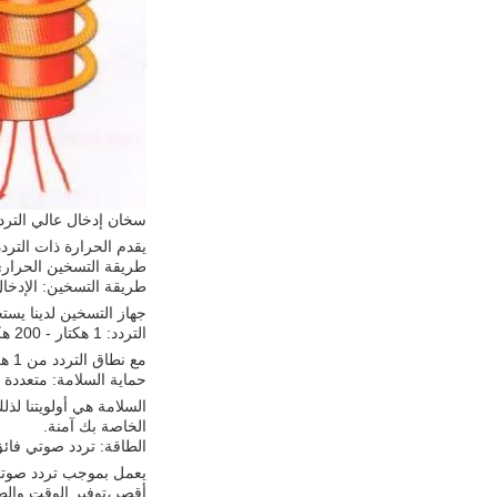
سخان إدخال عالي الترد
يقدم الحرارة ذات الترد
طريقة التسخين الحراري
طريقة التسخين: الإدخا
جهاز التسخين لدينا يست
التردد: 1 هكتار - 200 هكتار
مع نطاق التردد من 1 هكتز إلى 200 هكتز، يقدم سخان الحثنا تنوعاً وتكيفاً لمتطلبات التدفئة المختلفة.سخاننا يمكنه التعامل معها بسهولة.
حماية السلامة: متعددة
السلامة هي أولويتنا لذ
الخاصة بك آمنة.
الطاقة: تردد صوتي فائ
يعمل بموجب تردد صوتي
أقصر،توفير الوقت والط