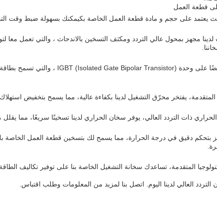
لى قطعة العمل
عتمد على حجم و مادة قطعة العمل الخاصة بكيمكنك بسهولة ضبط وقت التدفئة
 لدينا مجهز بمحول عالي التردد ومكثف التسخين بالاندحاث ، والتي تعمل معا 
اننا.
يحتوي سخان الاندفاع أيضًا على وحدة or
 المتقدمة، يفتخر محرّق التشغيل لدينا بكفاءة عالية، مما يسمح بتخفيض استهلاك 
راري ذات التردد العالي، يوفر سخان الحراري لدينا تسخينًا سريعًا، مما يقلل من
ز بتحكم دقيق في درجة الحرارة، مما يسمح لك بتسخين قطعة العمل الخاصة بك إل
رة.
نولوجيا المتقدمة، تساعدك سخانة التشغيل الخاصة بنا على توفير تكاليف الطاقة، 
التردد العالي لدينا اليوم. اتصل بنا لمزيد من المعلومات وطلب اقتباس.