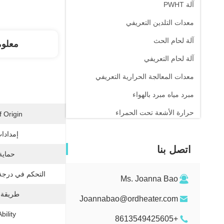
آلة PWHT
معدات التلدين التعريفي
آلة لحام الحث
معلو
آلة لحام التعريفي
معدات المعالجة الحرارية التعريفي
مبرد مياه مبرد بالهواء
حرارة الأشعة تحت الحمراء
 Origin:
إمدادات
اتصل بنا
حماية
التحكم في درجة 
Ms. Joanna Bao
طريقة 
Joannabao@ordheater.com
ility:
+8613549425605