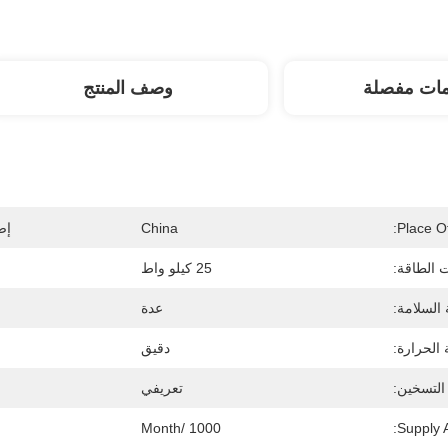
مات مفصلة
وصف المنتج
Place Of
China
إص
 الطاقة:
25 كيلو واط
 السلامة:
عدة
الحرارة:
دقيق
التسخين:
تعريفي
1000 /month
Supply Ab