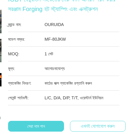
সরঞ্জাম Forging হট স্ট্যাম্পিং এবং এক্সট্রুশন
ব্র্যান্ড নাম:
OURUIDA
মডেল নম্বর:
MF-80JKW
MOQ:
1 সেট
মূল্য:
আলোচনাযোগ্য
প্যাকেজিং বিবরণ:
কাঠের বাক্স প্যাকেজিং রপ্তানি করুন
পেমেন্ট শর্তাবলী:
L/C, D/A, D/P, T/T, ওয়েস্টার্ন ইউনিয়ন
এখনই যোগাযোগ করুন
সেরা দাম পান