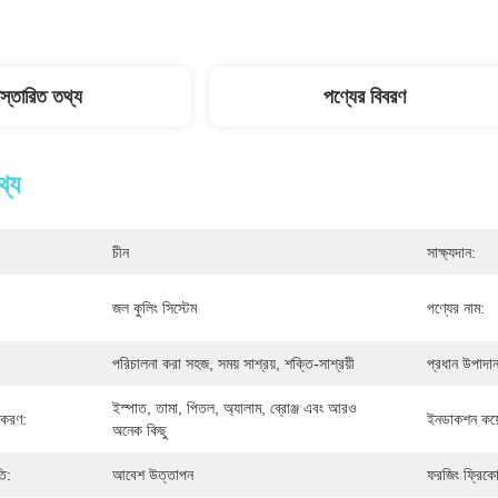
িস্তারিত তথ্য
পণ্যের বিবরণ
থ্য
চীন
সাক্ষ্যদান:
জল কুলিং সিস্টেম
পণ্যের নাম:
পরিচালনা করা সহজ, সময় সাশ্রয়, শক্তি-সাশ্রয়ী
প্রধান উপাদা
ইস্পাত, তামা, পিতল, অ্যালাম, ব্রোঞ্জ এবং আরও 
করণ:
ইনডাকশন কয়
অনেক কিছু
তি:
আবেশ উত্তাপন
ফরজিং ফ্রিকোয়