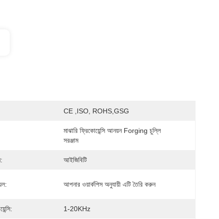
CE ,ISO, ROHS,GSG
মাঝারি ফ্রিকোয়েন্সি আনয়ন Forging চুল্লি 
সরঞ্জাম
ন:
আইজিবিটি
েল:
আপনার ওয়ার্কপিস অনুযায়ী এটি তৈরি করুন
েন্সি:
1-20KHz