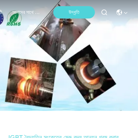
লী
আমাদের সাথে যোগাযোগ করুন
উদ্ধৃতি
IGBT বৈদ্যুতিন সংকেতের মেরু বদল আনয়ন গরম করার