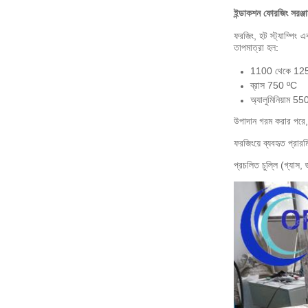
ইন্ডাকশন ফোরজিং সরঞ্জাম
ফরজিং, হট স্ট্যাম্পিং 
তাপমাত্রা হল:
1100 থেকে 1250
ব্রাস 750 ºC
অ্যালুমিনিয়াম 5
উপাদান গরম করার পরে, গ
ফরজিংয়ে ব্যবহৃত প্রা
প্রচলিত চুল্লি (গ্যাস