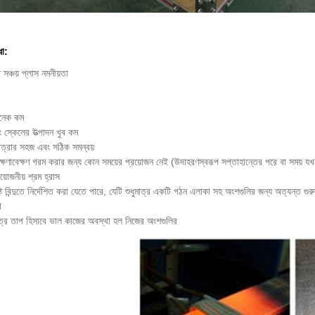
ধা:
সঞ্চয় প্লাস নমনীয়তা
অনেক কম
 স্কেলের উত্পাদন খুব কম
াত্রার সহজ এবং সঠিক সমন্বয়
রক্ষণাবেক্ষণ গরম করার জন্য কোন সময়ের প্রয়োজন নেই (উদাহরণস্বরূপ সপ্তাহান্তের পরে বা সময় যখ
়োজনীয় শ্রম হ্রাস
্ট বিন্দুতে নির্দেশিত করা যেতে পারে, যেটি শুধুমাত্র একটি গঠন এলাকা সহ অংশগুলির জন্য অত্যন্ত গুরুত্
া
াত্র তাপ হিসাবে ভাল কাজের অবস্থা হল নিজের অংশগুলির