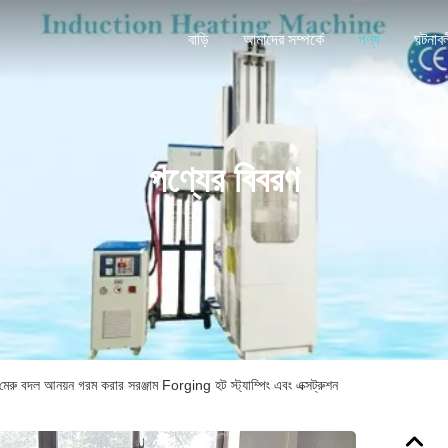
বাড়ি
আমাদের সম্পর্কে
পণ্য
ঘটনাব
পণ্যের বিবরণ
েরু বদল আনয়ন গরম করার সরঞ্জাম Forging হট স্ট্যাম্পিং এবং এক্সট্রুশন