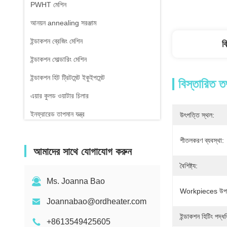
PWHT মেশিন
আনয়ন annealing সরঞ্জাম
ইন্ডাকশন ব্রেজিং মেশিন
ব
ইন্ডাকশন সোল্ডারিং মেশিন
ইন্ডাকশন হিট ট্রিটমেন্ট ইকুইপমেন্ট
বিস্তারিত ত
এয়ার কুলড ওয়াটার চিলার
ইনফ্রারেড তাপমান যন্ত্র
উৎপত্তি স্থল:
শীতলকরণ ব্যবস্থা:
আমাদের সাথে যোগাযোগ করুন
বৈশিষ্ট্য:
Ms. Joanna Bao
Workpieces উপ
Joannabao@ordheater.com
ইন্ডাকশন হিটিং পদ্ধ
+8613549425605