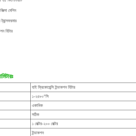
ইঃ ২৫ কিলোওয়াট
কিত্সা মেশিন
ি ট্রান্সফরমার
ন হিটার
ামিটারঃ
হাই ফ্রিকোয়েন্সি ইন্ডাকশন হিটার
১-২৫৮০°সি
একাধিক
সঠিক
১ হেক্টর-২০০ হেক্টর
ইন্ডাকশন