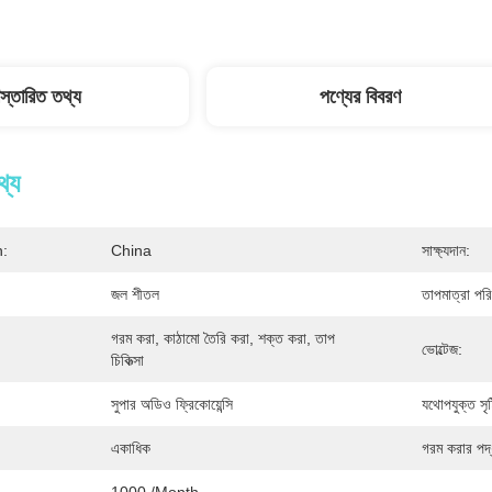
িস্তারিত তথ্য
পণ্যের বিবরণ
থ্য
n:
China
সাক্ষ্যদান:
জল শীতল
তাপমাত্রা পরি
গরম করা, কাঠামো তৈরি করা, শক্ত করা, তাপ 
ভোল্টেজ:
চিকিত্সা
সুপার অডিও ফ্রিকোয়েন্সি
যথোপযুক্ত সৃষ্ট
একাধিক
গরম করার পদ্