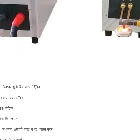
 ফ্রিকোয়েন্সি ইন্ডাকশন হিটার
সীমাঃ ১-২৫৮০°সি
ত্রণঃ সঠিক
িঃ ইন্ডাকশন
 আপনার ওয়ার্কপিসের উপর নির্ভর করে