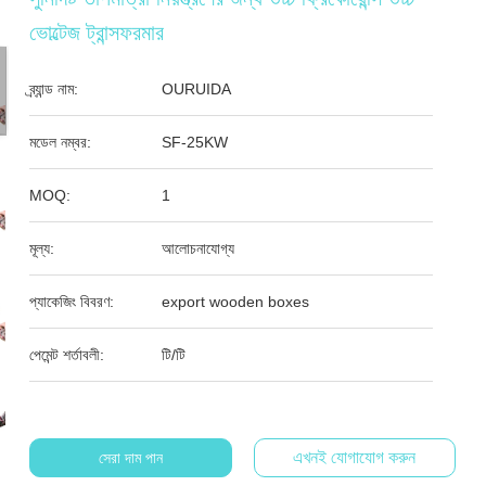
ভোল্টেজ ট্রান্সফরমার
ব্র্যান্ড নাম:
OURUIDA
মডেল নম্বর:
SF-25KW
MOQ:
1
মূল্য:
আলোচনাযোগ্য
প্যাকেজিং বিবরণ:
export wooden boxes
পেমেন্ট শর্তাবলী:
টি/টি
এখনই যোগাযোগ করুন
সেরা দাম পান