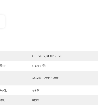
CE,SGS,ROHS,ISO
সীমা:
১-২৫৮০°সি
৩৪০-৪৮০ ভোল্ট ৩ ফেজ
িকর্তা:
সুনির্দিষ্ট
ধতি:
আবেশ