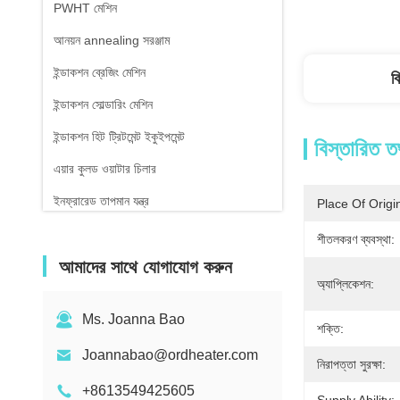
PWHT মেশিন
আনয়ন annealing সরঞ্জাম
ইন্ডাকশন ব্রেজিং মেশিন
ব
ইন্ডাকশন সোল্ডারিং মেশিন
ইন্ডাকশন হিট ট্রিটমেন্ট ইকুইপমেন্ট
বিস্তারিত ত
এয়ার কুলড ওয়াটার চিলার
ইনফ্রারেড তাপমান যন্ত্র
Place Of Origi
শীতলকরণ ব্যবস্থা:
আমাদের সাথে যোগাযোগ করুন
অ্যাপ্লিকেশন:
Ms. Joanna Bao
শক্তি:
Joannabao@ordheater.com
নিরাপত্তা সুরক্ষা:
+8613549425605