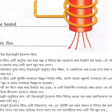
উচ্চ ফ্রিকোয়েন্সি ইন্ডাকশন হিটার
কশন হিটার একটি আধুনিক গরম করার যন্ত্র যা বিভিন্ন শিল্প প্রয়োগের জন্য ডিজাইন করা হয়েছে।এই মেশি
েন ব্যবসার জন্য একটি আদর্শ পছন্দ করে তোলে।
র্বশেষতম সুপার অডিও ফ্রিকোয়েন্সি প্রযুক্তি দিয়ে সজ্জিত, যা ওয়ার্কপিসের গরম হওয়ার উপর নি
সঞ্চয় করে।
কশন হিটার একটি সুনির্দিষ্ট তাপমাত্রা নিয়ন্ত্রণ সিস্টেম গর্বিত, আপনি সহজেই পছন্দসই তাপমাত্রা সে
 পছন্দ যা কঠোর তাপমাত্রা নিয়ন্ত্রণের প্রয়োজন।
টেমটি জল শীতল করার জন্য ডিজাইন করা হয়েছে, যা একটি স্থিতিশীল তাপমাত্রা বজায় রাখতে এবং অ
মেশিনের জীবনকাল বাড়াতেও সহায়তা করে.
়েন্সি প্রযুক্তির সাথে, হাই ফ্রিকোয়েন্সি ইন্ডাকশন হিটার বিভিন্ন ধরনের গরম করার অ্যাপ্লিকেশন 
সংযোজন তৈরি করে।
োয়েন্সি ইন্ডাকশন হিটার একটি নির্ভরযোগ্য, দক্ষ, এবং সুনির্দিষ্ট গরম করার সমাধান যা বিভিন্ন শিল্প 
িকে তাদের গরম করার প্রক্রিয়া উন্নত করতে চায় এমন ব্যবসায়ীদের জন্য একটি শীর্ষ পছন্দ করে।