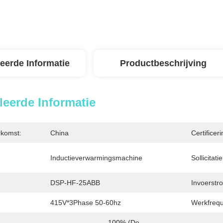
leerde Informatie
Productbeschrijving
leerde Informatie
rkomst:
China
Certificeri
Inductieverwarmingsmachine
Sollicitatie
DSP-HF-25ABB
Invoerstr
415V*3Phase 50-60hz
Werkfrequ
100% (de 