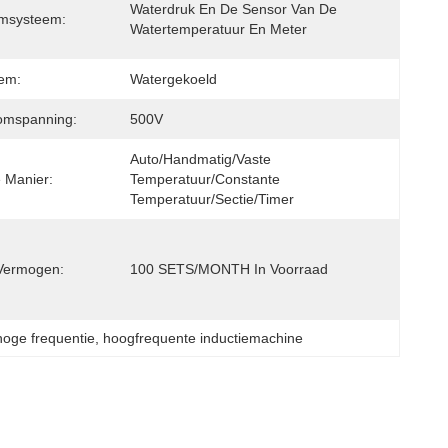
Waterdruk En De Sensor Van De 
rmsysteem:
Watertemperatuur En Meter
em:
Watergekoeld
oomspanning:
500V
Auto/handmatig/vaste 
 Manier:
Temperatuur/constante 
Temperatuur/sectie/timer
Vermogen:
100 SETS/MONTH In Voorraad
hoge frequentie
, 
hoogfrequente inductiemachine