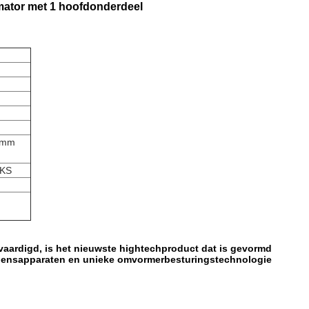
mator met 1 hoofdonderdeel
80mm
UKS
vaardigd, is het nieuwste hightechproduct dat is gevormd
gensapparaten en unieke omvormerbesturingstechnologie