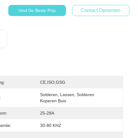
Contact Opnemen
Vind De Beste Prijs
ng:
CE,ISO,GSG
Solderen, Lassen, Solderen 
:
Koperen Buis
oom:
25-28A
entie:
30-80 KHZ