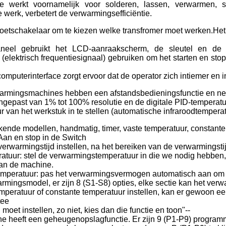
 werkt voornamelijk voor solderen, lassen, verwarmen, s
werk, verbetert de verwarmingsefficiëntie.
voetschakelaar om te kiezen welke transfromer moet werken.Het 
neel gebruikt het LCD-aanraakscherm, de sleutel en de st
 (elektrisch frequentiesignaal) gebruiken om het starten en st
mputerinterface zorgt ervoor dat de operator zich intiemer en int
warmingsmachines hebben een afstandsbedieningsfunctie en nem
gepast van 1% tot 100% resolutie en de digitale PID-tempera
 van het werkstuk in te stellen (automatische infraroodtempera
erkende modellen, handmatig, timer, vaste temperatuur, constan
Aan en stop in de Switch
 verwarmingstijd instellen, na het bereiken van de verwarmingstij
ratuur: stel de verwarmingstemperatuur in die we nodig hebben,
an de machine.
emperatuur: pas het verwarmingsvermogen automatisch aan om d
rmingsmodel, er zijn 8 (S1-S8) opties, elke sectie kan het ver
emperatuur of constante temperatuur instellen, kan er gewoon e
e
e
 moet instellen, zo niet, kies dan die functie en toon"--
e heeft een geheugenopslagfunctie. Er zijn 9 (P1-P9) programm