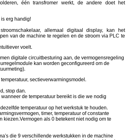
olderen, één transfromer werkt, de andere doet het
is erg handig!
roomschakelaar, allemaal digitaal display, kan het
oppen van de machine te regelen en de stroom via PLC te
uïtiever voelt.
en digitale circuitbesturing aan, de vermogensregeling
tuurregelmodule kan worden geconfigureerd om de
tuurmeting).
te temperatuur, sectieverwarmingsmodel.
d, stop dan.
 wanneer de temperatuur bereikt is die we nodig
ezelfde temperatuur op het werkstuk te houden.
warmingsvermogen, timer, temperatuur of constante
en kiezen.Vermogen als 0 betekent niet nodig om te
a's die 9 verschillende werkstukken in de machine