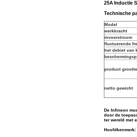
25A Inductie 
Technische p
Model
werkkracht
invoerstroom
fluctuerende fr
het debiet van 
beschermingsp
product groott
netto gewicht
De Infineon mod
door de toepas
ter wereld met 
Hoofdkenmerk: