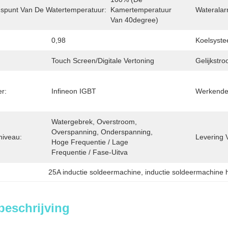
ngspunt Van De Watertemperatuur:
Kamertemperatuur 
Waterala
Van 40degree)
0,98
Koelsyste
Touch Screen/Digitale Vertoning
Gelijkstr
r:
Infineon IGBT
Werkende
Watergebrek, Overstroom, 
Overspanning, Onderspanning, 
niveau:
Levering 
Hoge Frequentie / Lage 
Frequentie / Fase-Uitva
25A inductie soldeermachine
, 
inductie soldeermachine 
beschrijving