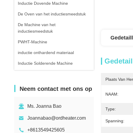
Inductie Dovende Machine
De Oven van het inductiesmeedstuk
De Machine van het
inductiesmeedstuk
Gedetail
PWHT-Machine
inductie onthardend materiaal
Gedetail
Inductie Solderende Machine
Inductie solderende Machine
Plaats Van He
Apparatuur voor
Neem contact met ons op
inductiewarmtebehandeling
NAAM:
Lucht Gekoelde Waterharder
Ms. Joanna Bao
Type:
Infrarode Thermometer
Joannabao@ordheater.com
Spanning:
+8613549425605