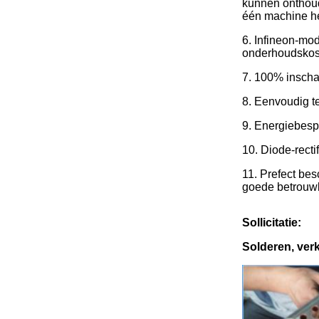
kunnen onthoud
één machine he
6. Infineon-mo
onderhoudskos
7. 100% inscha
8. Eenvoudig t
9. Energiebesp
10. Diode-recti
11. Prefect bes
goede betrouw
Sollicitatie:
Solderen, ver