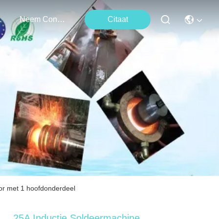
ten
Neem Contact Met Ons Op
Citaat
or met 1 hoofdonderdeel
25A Inductie Soldeermachine