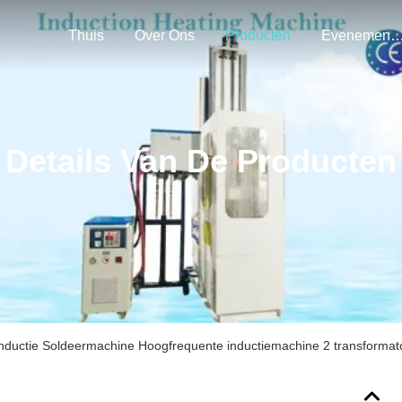
Thuis
Over Ons
Producten
Evenemen
Details Van De Producten
nductie Soldeermachine Hoogfrequente inductiemachine 2 transformat