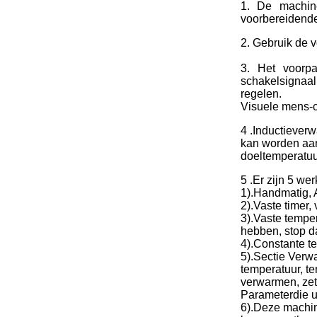
1. De machine
voorbereidende 
2. Gebruik de 
3. Het voorpa
schakelsignaal
regelen.
Visuele mens-co
4 .Inductiever
kan worden aan
doeltemperatuur
5 .Er zijn 5 w
1).Handmatig, 
2).Vaste timer,
3).Vaste tempe
hebben, stop d
4).Constante t
5).Sectie Verwa
temperatuur, t
verwarmen, zet
Parameter
die u
6).Deze machin