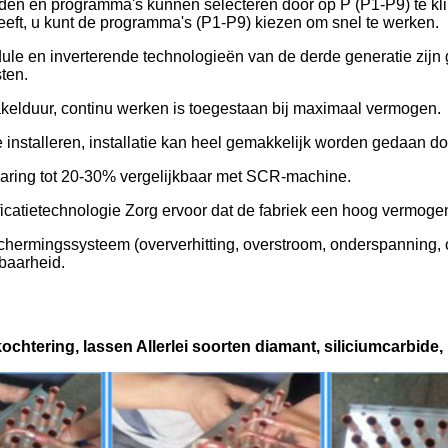
en en programma's kunnen selecteren door op P (P1-P9) te klik
eft, u kunt de programma's (P1-P9) kiezen om snel te werken.
dule en inverterende technologieën van de derde generatie zijn
ten.
kelduur, continu werken is toegestaan ​​bij maximaal vermogen.
e installeren, installatie kan heel gemakkelijk worden gedaan 
aring tot 20-30% vergelijkbaar met SCR-machine.
ficatietechnologie Zorg ervoor dat de fabriek een hoog vermogen
chermingssysteem (oververhitting, overstroom, onderspanning, o
baarheid.
kocht
ering, lassen Allerlei soorten diamant, siliciumcarbide,