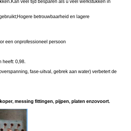
ken.Kan veel tijd besparen als u veel werkstukken in
 gebruikt;Hogere betrouwbaarheid en lagere
door een onprofessioneel persoon
 heeft: 0,98.
verspanning, fase-uitval, gebrek aan water) verbetert de
 koper, messing fittingen, pijpen, platen enzovoort.