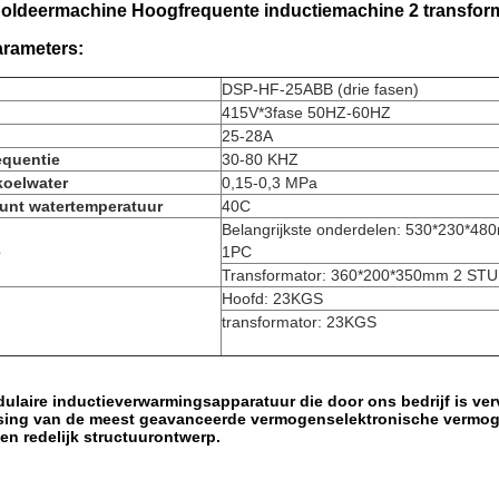
Soldeermachine Hoogfrequente inductiemachine 2 transfor
arameters:
DSP-HF-25ABB (drie fasen)
415V*3fase 50HZ-60HZ
25-28A
equentie
30-80 KHZ
koelwater
0,15-0,3 MPa
unt watertemperatuur
40C
Belangrijkste onderdelen: 530*230*4
e
1PC
Transformator: 360*200*350mm 2 ST
Hoofd: 23KGS
transformator: 23KGS
ulaire inductieverwarmingsapparatuur die door ons bedrijf is ver
sing van de meest geavanceerde vermogenselektronische vermo
een redelijk structuurontwerp.