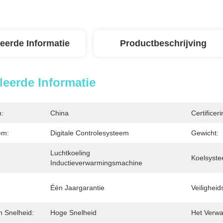
leerde Informatie
Productbeschrijving
leerde Informatie
n:
China
Certificeri
em:
Digitale Controlesysteem
Gewicht:
Luchtkoeling 
Koelsyste
Inductieverwarmingsmachine
Één Jaargarantie
Veilighei
 Snelheid:
Hoge Snelheid
Het Verwa