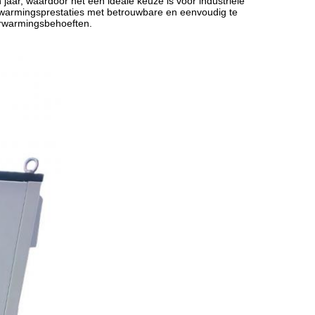
jaar, waardoor het een ideale keuze is voor industriële
warmingsprestaties met betrouwbare en eenvoudig te
verwarmingsbehoeften.