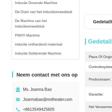
Inductie Dovende Machine
De Oven van het inductiesmeedstuk
De Machine van het
Gedetail
inductiesmeedstuk
PWHT-Machine
Gedetail
inductie onthardend materiaal
Inductie Solderende Machine
Place Of Origi
Inductie solderende Machine
Controlesyste
Apparatuur voor
Neem contact met ons op
inductiewarmtebehandeling
Productnaam:
Lucht Gekoelde Waterharder
Ms. Joanna Bao
Garantie:
Infrarode Thermometer
Joannabao@ordheater.com
Het Verwarmen
+8613549425605