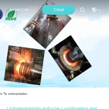
ten
Neem Contact Met Ons Op
Citaat
om Te ontmantelen
Lichtgewichtigbt-Inductie Luchtkoeling Het