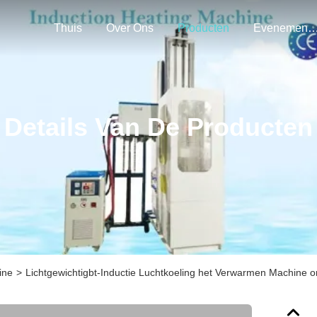
Thuis
Over Ons
Producten
Evenemen
Details Van De Producten
ine
>
Lichtgewichtigbt-Inductie Luchtkoeling het Verwarmen Machine 