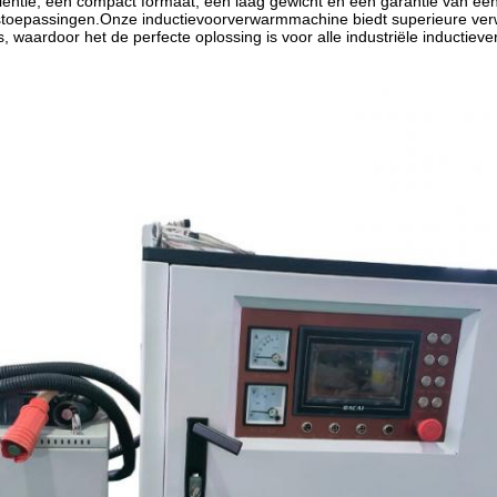
iëntie, een compact formaat, een laag gewicht en een garantie van één 
toepassingen.Onze inductievoorverwarmmachine biedt superieure ver
s, waardoor het de perfecte oplossing is voor alle industriële inductie