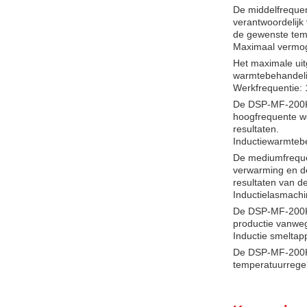
De middelfrequen
verantwoordelijk
de gewenste tem
Maximaal vermo
Het maximale ui
warmtebehandelin
Werkfrequentie:
De DSP-MF-200KW 
hoogfrequente we
resultaten.
Inductiewarmteb
De mediumfrequen
verwarming en de
resultaten van d
Inductielasmach
De DSP-MF-200KW 
productie vanwege
Inductie smeltap
De DSP-MF-200KW 
temperatuurregel