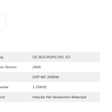
ng:
CE,SGS,ROHS,ISO, EU
oom-Stroom:
240A
DSP-MF-200KW
entie:
1-25KHZ
ord:
Inductie Het Verwarmen Materiaal