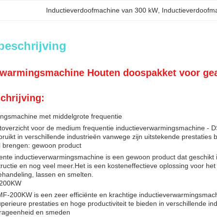
Inductieverdoofmachine van 300 kW
, 
Inductieverdoofma
beschrijving
rwarmingsmachine Houten doospakket voor gea
chrijving:
ingsmachine met middelgrote frequentie
ctoverzicht voor de medium frequentie inductieverwarmingsmachine -
ruikt in verschillende industrieën vanwege zijn uitstekende prestaties
l brengen: gewoon product
te inductieverwarmingsmachine is een gewoon product dat geschikt is 
ructie en nog veel meer.Het is een kosteneffectieve oplossing voor het 
handeling, lassen en smelten.
-200KW
F-200KW is een zeer efficiënte en krachtige inductieverwarmingsmac
rieure prestaties en hoge productiviteit te bieden in verschillende in
Krageenheid en smeden