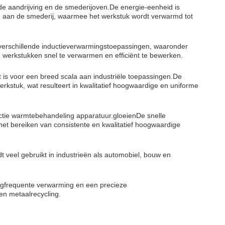
e aandrijving en de smederijoven.De energie-eenheid is
an aan de smederij, waarmee het werkstuk wordt verwarmd tot
rschillende inductieverwarmingstoepassingen, waaronder
werkstukken snel te verwarmen en efficiënt te bewerken.
is voor een breed scala aan industriële toepassingen.De
kstuk, wat resulteert in kwalitatief hoogwaardige en uniforme
ctie warmtebehandeling apparatuur.gloeienDe snelle
et bereiken van consistente en kwalitatief hoogwaardige
eel gebruikt in industrieën als automobiel, bouw en
ogfrequente verwarming en een precieze
en metaalrecycling.