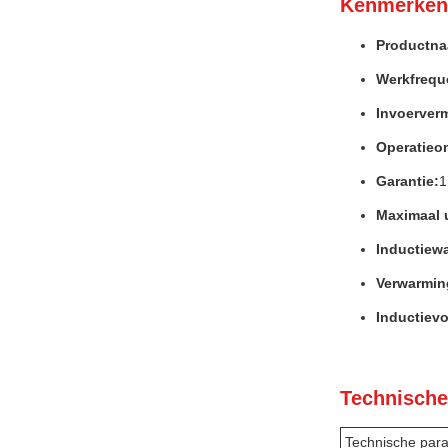
Kenmerken
Productna
Werkfrequ
Invoerver
Operatieo
Garantie:
1
Maximaal 
Inductiew
Verwarmi
Inductiev
Technische
Technische par