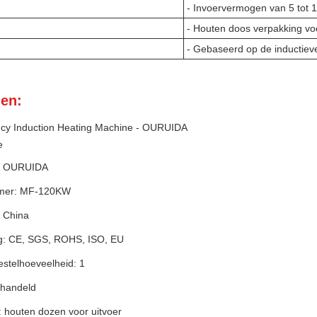
- Invoervermogen van 5 tot
- Houten doos verpakking voo
- Gebaseerd op de inductiev
en:
y Induction Heating Machine - OURUIDA
e
: OURUIDA
mer: MF-120KW
 China
ing: CE, SGS, ROHS, ISO, EU
estelhoeveelheid: 1
rhandeld
: houten dozen voor uitvoer