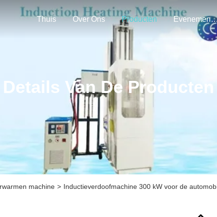
Thuis
Over Ons
Producten
Evenemen
Details Van De Producten
verwarmen machine
>
Inductieverdoofmachine 300 kW voor de automobie