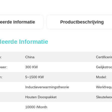
leerde Informatie
Productbeschrijving
leerde Informatie
n:
China
Certificeri
ower:
300 KW
Gelijkstr
n:
5~1500 KW
Model:
Inductieverwarmingstheorie
Werkfrequ
Houten Doospakket
Sleutelwo
10000 /month