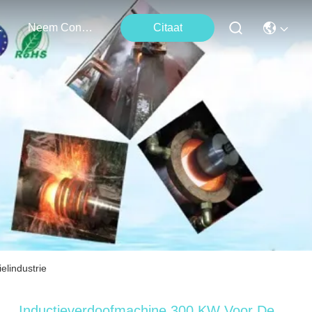
ten
Neem Contact Met Ons Op
Citaat
lindustrie
Inductieverdoofmachine 300 KW Voor De