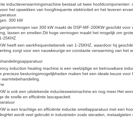
te inductieverwarmingsmachine bestaat uit twee hoofdcomponenten: d
 voor het opwekken van hoogfrequente elektriciteit en het leveren erv
peratuur.
gen: 300 kW
tgangsvermogen van 300 kW maakt de DSP-MF-200KW geschikt voor ve
g, lassen en smelten.Dit hoge vermogen maakt het mogelijk om grote 
 1-25KHZ
heeft een werkfrequentiebereik van 1-25KHZ, waardoor hij geschikt 
rking zorgt voor een nauwkeurige en constante verwarming van het wer
ehandelingsapparatuur
cy induction heating machine is een veelzijdige en betrouwbare indu
 precieze besturingsmogelijkheden maken het een ideale keuze voor h
e warmtebehandeling.
ine
is ook een uitstekende inductiesweismachine.en nog meer.Het wordt v
 de snelle en efficiënte lascapaciteit.
paratuur
is een krachtige en efficiënte inductie smeltapparatuur.met een ho
ingHet wordt veel gebruikt in industrieën zoals sieraden, metaalgieten 