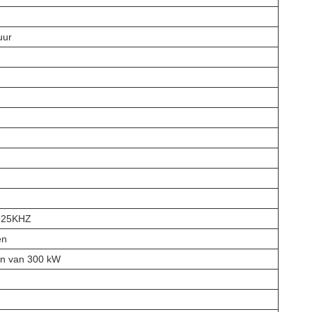
uur
1-25KHZ
en
en van 300 kW