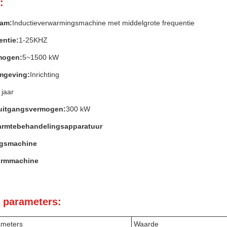
:
am:
Inductieverwarmingsmachine met middelgrote frequentie
entie:
1-25KHZ
mogen:
5~1500 kW
mgeving:
Inrichting
 jaar
uitgangsvermogen:
300 kW
armtebehandelingsapparatuur
ngsmachine
ormmachine
 parameters:
ameters
Waarde