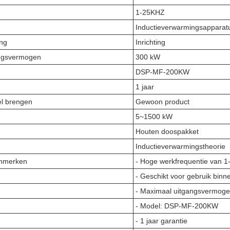
1-25KHZ
Inductieverwarmingsapparat
ng
Inrichting
ngsvermogen
300 kW
DSP-MF-200KW
1 jaar
el brengen
Gewoon product
n
5~1500 kW
Houten doospakket
Inductieverwarmingstheorie
enmerken
- Hoge werkfrequentie van 
- Geschikt voor gebruik binn
- Maximaal uitgangsvermog
- Model: DSP-MF-200KW
- 1 jaar garantie