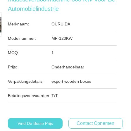
Automobielindustrie
Merknaam:
OURUIDA
Modelnummer:
MF-120KW
MOQ:
1
Prijs:
Onderhandelbaar
Verpakkingsdetails:
export wooden boxes
Betalingsvoorwaarden:
T/T
Contact Opnemen
Vind De Beste Prijs