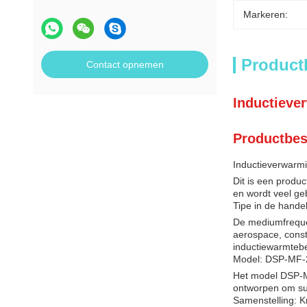
Markeren:
Product
Contact opnemen
Inductieve
Productbes
Inductieverwarm
Dit is een produ
en wordt veel geb
Tipe in de hande
De mediumfrequen
aerospace, const
inductiewarmtebe
Model: DSP-MF
Het model DSP-M
ontworpen om supe
Samenstelling: 