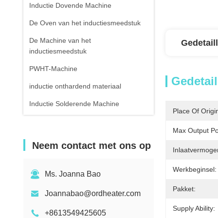
Inductie Dovende Machine
De Oven van het inductiesmeedstuk
De Machine van het
Gedetail
inductiesmeedstuk
PWHT-Machine
Gedetail
inductie onthardend materiaal
Inductie Solderende Machine
Place Of Origi
Inductie solderende Machine
Max Output P
Apparatuur voor
Neem contact met ons op
inductiewarmtebehandeling
Inlaatvermoge
Lucht Gekoelde Waterharder
Werkbeginsel:
Ms. Joanna Bao
Infrarode Thermometer
Pakket:
Joannabao@ordheater.com
Supply Ability:
+8613549425605