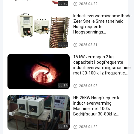
Celsius Tot 48 Celsius
de verwarmer van de hoge frequen
00:23
2026-04-22
tieinductie
Inductieverwarmingsmethode
Zeer Snelle Smeltsnelheid
Hoogfrequente
Hoogspannings
Transformator Kenmerkend
voor Bedrijf en
de verwarmer van de hoge frequenti
00:35
2026-03-31
Energieconversie
einductie
15 kW vermogen 2 kg
capaciteit Hoogfrequente
inductieverwarmingsmachine
met 30-100 kHz frequentie
voor goudsmeltoven
de verwarmer van de hoge frequent
00:14
2026-06-03
ieinductie
HF-25KW Hoogfrequente
Inductieverwarming
Machine met 100%
Bedrijfsduur 30-80kHz
Frequentie en CE
Certificering
de verwarmer van de hoge freq
00:14
2026-04-22
uentieinductie