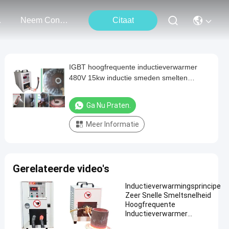
ten
Neem Contact Met Ons Op
Citaat
IGBT hoogfrequente inductieverwarmer
480V 15kw inductie smeden smelten
gloeien
Ga Nu Praten.
Meer Informatie
Gerelateerde video's
Inductieverwarmingsprincipe
Zeer Snelle Smeltsnelheid
Hoogfrequente
Inductieverwarmer
Bedrijfstemperatuur Min 10