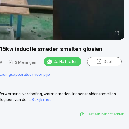
15kw inductie smeden smelten gloeien
Ga Nu Praten.
Deel
9
3 Meningen
ardingsapparatuur voor pijp
 Verwarming, verdoofing, warm smeden, lassen/solden/smelten
gieën van de ....
Bekijk meer
Laat een bericht achter.