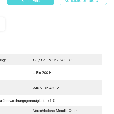
Kontaktieren Sie Uns Jetzt
Beste Preis
ung:
CE,SGS,ROHS,ISO, EU
:
1 Bis 200 Hz
:
340 V Bis 480 V
urüberwachungsgenauigkeit:
±1℃
Verschiedene Metalle Oder 