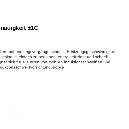
enauigkeit ±1C
 Wärmebehandlungsvorgänge.schnelle Erhitzungsgeschwindigkeit
chine ist einfach zu bedienen, energieeffizient und schnell
et sich für alle Arten von mobilen Induktionsschweißen und
nduktionsschweißvorrichtung,mobile