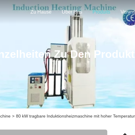
Zu Hause
Über Uns
Produits
nzelheiten Zu Den Produk
schine
>
80 kW tragbare Induktionsheizmaschine mit hoher Temperatur