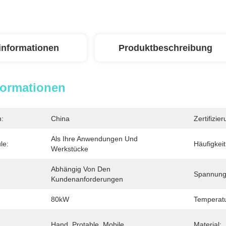
linformationen
Produktbeschreibung
formationen
n:
China
Zertifizier
Als Ihre Anwendungen Und 
le:
Häufigkeit
Werkstücke
Abhängig Von Den 
Spannung
Kundenanforderungen
80kW
Temperat
:
Hand, Protable, Mobile
Material: