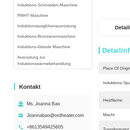
Induktions-Schmieden-Maschine
PWHT-Maschine
Induktionsausglühenausrüstung
Detai
Induktions-Bronzierenmaschine
Induktions-lötende Maschine
Detailin
Ausrüstung zur
Induktionswärmebehandlung
Place Of Origi
Luft-abgekühltes Wasser-Kühler
Induktions-Spu
Infrarotthermometer
Kontakt
Heizfläche:
Ms. Joanna Bao
Macht:
Joannabao@ordheater.com
+8613549425605
Transformator