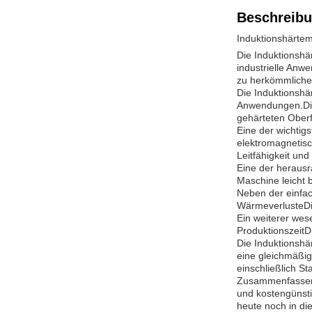
Beschreibu
Induktionshärtem
Die Induktionshä
industrielle Anw
zu herkömmliche
Die Induktionshä
Anwendungen.Die
gehärteten Oberf
Eine der wichtig
elektromagnetisc
Leitfähigkeit und
Eine der herausr
Maschine leicht 
Neben der einfa
WärmeverlusteDie
Ein weiterer wes
ProduktionszeitD
Die Induktionshä
eine gleichmäßig
einschließlich St
Zusammenfassend 
und kostengünsti
heute noch in di