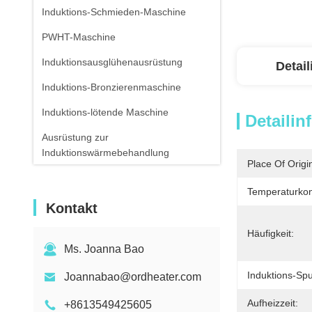
Induktions-Schmieden-Maschine
PWHT-Maschine
Induktionsausglühenausrüstung
Detai
Induktions-Bronzierenmaschine
Induktions-lötende Maschine
Detailin
Ausrüstung zur
Induktionswärmebehandlung
Place Of Origi
Luft-abgekühltes Wasser-Kühler
Temperaturkont
Infrarotthermometer
Kontakt
Häufigkeit:
Ms. Joanna Bao
Induktions-Spu
Joannabao@ordheater.com
Aufheizzeit:
+8613549425605