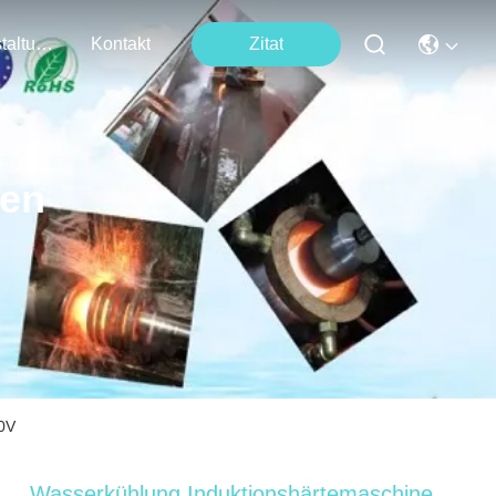
Veranstaltungen
Kontakt
Zitat
ten
80V
Wasserkühlung Induktionshärtemaschine