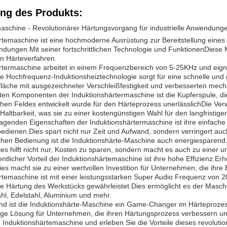
ng des Produkts:
aschine - Revolutionärer Härtungsvorgang für industrielle Anwendung
rtemaschine ist eine hochmoderne Ausrüstung zur Bereitstellung eines 
endungen.Mit seiner fortschrittlichen Technologie und FunktionenDiese 
n Härteverfahren.
rtermaschine arbeitet in einem Frequenzbereich von 5-25KHz und eignet
 Hochfrequenz-Induktionsheiztechnologie sorgt für eine schnelle und
läche mit ausgezeichneter Verschleißfestigkeit und verbesserten mech
sten Komponenten der Induktionshärtermaschine ist die Kupferspule, die
hen Feldes entwickelt wurde.für den Härteprozess unerlässlichDie Ver
 Haltbarkeit, was sie zu einer kostengünstigen Wahl für den langfristi
agenden Eigenschaften der Induktionshärtermaschine ist ihre einfache
bedienen.Dies spart nicht nur Zeit und Aufwand, sondern verringert a
chen Bedienung ist die Induktionshärte-Maschine auch energiesparend
s hilft nicht nur, Kosten zu sparen, sondern macht es auch zu einer u
entlicher Vorteil der Induktionshärtemaschine ist ihre hohe Effizienz.
ies macht sie zu einer wertvollen Investition für Unternehmen, die ihr
rtemaschine ist mit einer leistungsstarken Super Audio Frequenz von 
e Härtung des Werkstücks gewährleistet.Dies ermöglicht es der Maschi
ahl, Edelstahl, Aluminium und mehr.
ist die Induktionshärte-Maschine ein Game-Changer im Härteprozess f
ge Lösung für Unternehmen, die ihren Härtungsprozess verbessern und
e Induktionshärtemaschine und erleben Sie die Vorteile dieses revoluti