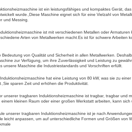
uktionsheizmaschine ist ein leistungsfähiges und kompaktes Gerät, das 
twickelt wurde.,Diese Maschine eignet sich für eine Vielzahl von Metallm
er und Messing.
nduktionsheizmaschine ist mit verschiedenen Metallen oder Armaturen k
schiedene Arten von Metallwerken macht.Es ist für schwere Arbeiten k
 Bedeutung von Qualität und Sicherheit in allen Metallwerken. Deshalb 
schine zur Verfügung, um ihre Zuverlässigkeit und Leistung zu gewährl
 unsere Maschine die Industriestandards und Vorschriften erfüllt.
Induktionsheizmaschine hat eine Leistung von 80 kW, was sie zu einer
,Sie sparen Zeit und erhöhen die Produktivität.
r unserer tragbaren Induktionsheizmaschine ist tragbar, tragbar und
 in einem kleinen Raum oder einer großen Werkstatt arbeiten, kann sic
ule unserer tragbaren Induktionsheizmaschine ist je nach Anwendung
le leicht anpassen, um auf unterschiedliche Formen und Größen von 
kmale