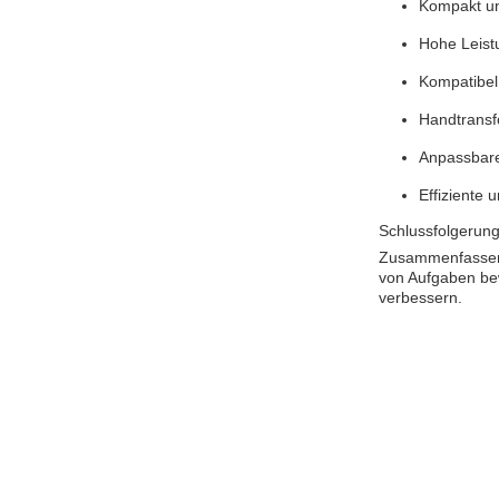
Kompakt un
Hohe Leist
Kompatibel
Handtransf
Anpassbare
Effiziente 
Schlussfolgerun
Zusammenfassend 
von Aufgaben bewä
verbessern.