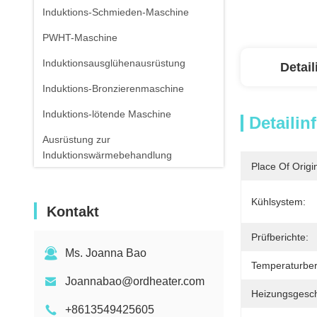
Induktions-Schmieden-Maschine
PWHT-Maschine
Induktionsausglühenausrüstung
Detai
Induktions-Bronzierenmaschine
Induktions-lötende Maschine
Detailin
Ausrüstung zur
Induktionswärmebehandlung
Place Of Origi
Luft-abgekühltes Wasser-Kühler
Kühlsystem:
Infrarotthermometer
Kontakt
Prüfberichte:
Ms. Joanna Bao
Temperaturber
Joannabao@ordheater.com
Heizungsgesch
+8613549425605