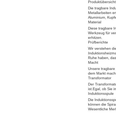
Produktübersicht
Die tragbare Ind
Metallarbeiten en
Aluminium, Kupf
Material
Diese tragbare I
Werkzeug für ver
erhitzen.
Prüfberichte
Wir verstehen die
Induktionsheizma
Ruhe haben, dass
Macht
Unsere tragbare 
dem Markt macht.
Transformator
Der Transformato
ist.Egal, ob Sie
Induktionsspule
Die Induktionssp
können die Spira
Wesentliche Mer