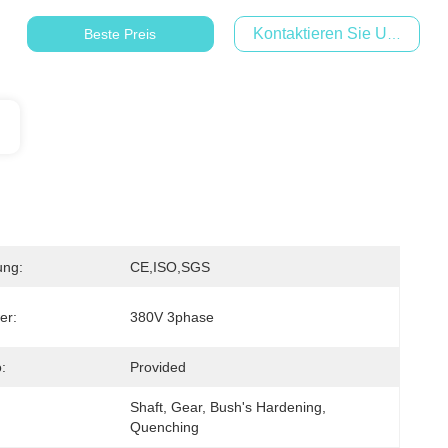
Kontaktieren Sie Uns Jetzt
Beste Preis
ung:
CE,ISO,SGS
er:
380V 3phase
:
Provided
Shaft, Gear, Bush's Hardening, 
Quenching