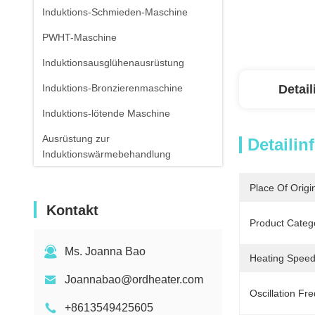
Induktions-Schmieden-Maschine
PWHT-Maschine
Induktionsausglühenausrüstung
Induktions-Bronzierenmaschine
Detai
Induktions-lötende Maschine
Ausrüstung zur
Detailin
Induktionswärmebehandlung
Luft-abgekühltes Wasser-Kühler
Place Of Origi
Infrarotthermometer
Kontakt
Product Categ
Ms. Joanna Bao
Heating Speed
Joannabao@ordheater.com
Oscillation Fr
+8613549425605