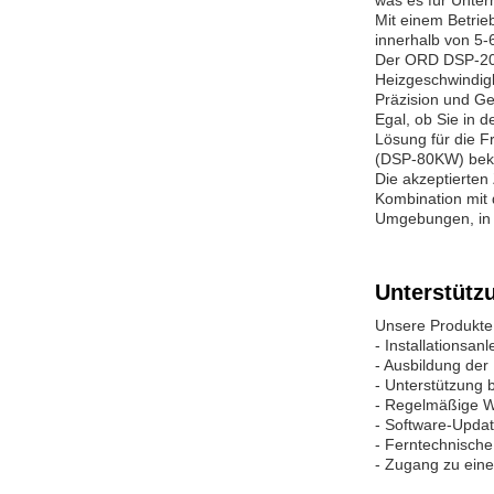
was es für Unte
Mit einem Betrie
innerhalb von 5-
Der ORD DSP-200K
Heizgeschwindigk
Präzision und Ge
Egal, ob Sie in d
Lösung für die F
(DSP-80KW) bekan
Die akzeptierten
Kombination mit 
Umgebungen, in d
Unterstütz
Unsere Produkte 
- Installationsanl
- Ausbildung der 
- Unterstützung
- Regelmäßige W
- Software-Upda
- Ferntechnische
- Zugang zu ein