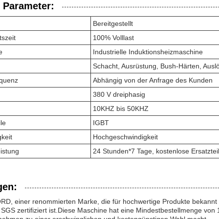
 Parameter:
Bereitgestellt
tszeit
100% Volllast
e
Industrielle Induktionsheizmaschine
Schacht, Ausrüstung, Bush-Härten, Ausl
equenz
Abhängig von der Anfrage des Kunden
380 V dreiphasig
10KHZ bis 50KHZ
le
IGBT
keit
Hochgeschwindigkeit
eistung
24 Stunden*7 Tage, kostenlose Ersatzte
en:
ORD, einer renommierten Marke, die für hochwertige Produkte bekannt 
SGS zertifiziert ist.Diese Maschine hat eine Mindestbestellmenge vo