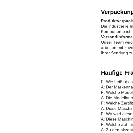
Verpackung
Produktverpac
Die industrielle
Komponente ist in
Versandinforma
Unser Team wird 
arbeiten mit zuv
Ihrer Sendung z
Häufige Fr
F: Wie heißt die
A: Der Markenna
F: Welche Modell
A: Die Modellnu
F: Welche Zertif
A: Diese Maschine
F: Wo wird diese 
A: Diese Maschine
F: Welche Zahlun
A: Zu den akzep