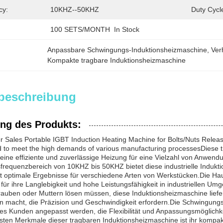
cy:
10KHZ--50KHZ
Duty Cycl
100 SETS/MONTH  In Stock
Anpassbare Schwingungs-Induktionsheizmaschine
, 
Ver
Kompakte tragbare Induktionsheizmaschine
beschreibung
ng des Produkts:
 Sales Portable IGBT Induction Heating Machine for Bolts/Nuts Releasi
d to meet the high demands of various manufacturing processesDiese tr
eine effiziente und zuverlässige Heizung für eine Vielzahl von Anwend
sfrequenzbereich von 10KHZ bis 50KHZ bietet diese industrielle Induk
et optimale Ergebnisse für verschiedene Arten von Werkstücken.Die H
für ihre Langlebigkeit und hohe Leistungsfähigkeit in industriellen Um
rauben oder Muttern lösen müssen, diese Induktionsheizmaschine liefe
en macht, die Präzision und Geschwindigkeit erfordern.Die Schwingung
s Kunden angepasst werden, die Flexibilität und Anpassungsmöglichke
gsten Merkmale dieser tragbaren Induktionsheizmaschine ist ihr kompak