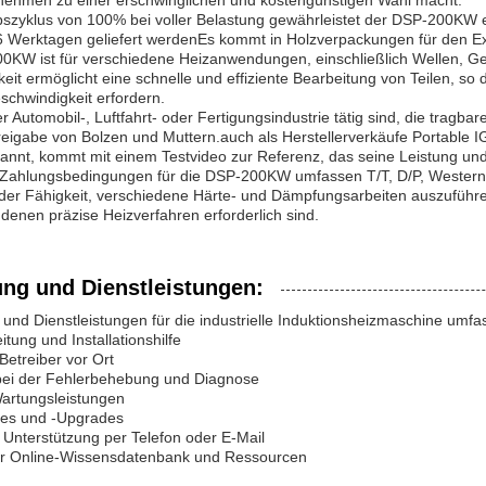
rnehmen zu einer erschwinglichen und kostengünstigen Wahl macht.
bszyklus von 100% bei voller Belastung gewährleistet der DSP-200KW 
6 Werktagen geliefert werdenEs kommt in Holzverpackungen für den Ex
W ist für verschiedene Heizanwendungen, einschließlich Wellen, Get
eit ermöglicht eine schnelle und effiziente Bearbeitung von Teilen, so
schwindigkeit erfordern.
er Automobil-, Luftfahrt- oder Fertigungsindustrie tätig sind, die trag
reigabe von Bolzen und Muttern.auch als Herstellerverkäufe Portable
nt, kommt mit einem Testvideo zur Referenz, das seine Leistung und 
 Zahlungsbedingungen für die DSP-200KW umfassen T/T, D/P, Western 
der Fähigkeit, verschiedene Härte- und Dämpfungsarbeiten auszuführen,
enen präzise Heizverfahren erforderlich sind.
ung und Dienstleistungen:
und Dienstleistungen für die industrielle Induktionsheizmaschine umfa
eitung und Installationshilfe
Betreiber vor Ort
 bei der Fehlerbehebung und Diagnose
artungsleistungen
tes und -Upgrades
 Unterstützung per Telefon oder E-Mail
er Online-Wissensdatenbank und Ressourcen