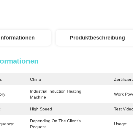
linformationen
Produktbeschreibung
formationen
n:
China
Zertifizier
Industrial Induction Heating 
ory:
Work Pow
Machine
:
High Speed
Test Video
Depending On The Client's 
equency:
Usage:
Request