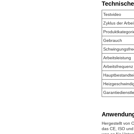
Technische
Testvideo
Zyklus der Arbei
Produktkategori
Gebrauch
Schwingungsfr
Arbeitsleistung
Arbeitsfrequenz
Hauptbestandtei
Heizgeschwindig
Garantiedienstl
Anwendung
Hergestellt von 
das CE, ISO und 