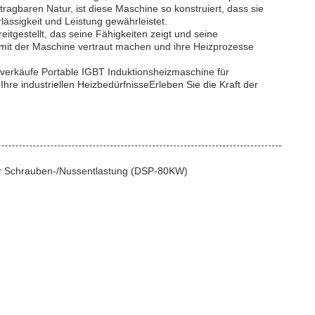
ragbaren Natur, ist diese Maschine so konstruiert, dass sie
lässigkeit und Leistung gewährleistet.
eitgestellt, das seine Fähigkeiten zeigt und seine
ich mit der Maschine vertraut machen und ihre Heizprozesse
lerverkäufe Portable IGBT Induktionsheizmaschine für
hre industriellen HeizbedürfnisseErleben Sie die Kraft der
für Schrauben-/Nussentlastung (DSP-80KW)