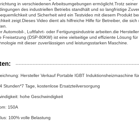
nrichtung in verschiedenen Arbeitsumgebungen ermöglicht.Trotz seiner t
ngungen des industriellen Betriebs standhält und so langfristige Zuver
equemlichkeit und Sicherheit wird ein Testvideo mit diesem Produkt ber
hkeit zeigt.Dieses Video dient als hilfreiche Hilfe für Betreiber, die s
ten.
er Automobil-, Luftfahrt- oder Fertigungsindustrie arbeiten.die Herstel
Freisetzung (DSP-80KW) ist eine vielseitige und effiziente Lösung für I
chnologie mit dieser zuverlässigen und leistungsstarken Maschine.
ten:
eichnung: Hersteller Verkauf Portable IGBT Induktionsheizmaschine 
24 Stunden*7 Tage, kostenlose Ersatzteilversorgung
indigkeit: hohe Geschwindigkeit
rom: 150A
lus: 100% volle Belastung