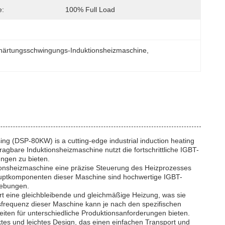
e:
100% Full Load
härtungsschwingungs-Induktionsheizmaschine
, 
ng (DSP-80KW) is a cutting-edge industrial induction heating
agbare Induktionsheizmaschine nutzt die fortschrittliche IGBT-
ungen zu bieten.
tionsheizmaschine eine präzise Steuerung des Heizprozesses
auptkomponenten dieser Maschine sind hochwertige IGBT-
gebungen.
rt eine gleichbleibende und gleichmäßige Heizung, was sie
sfrequenz dieser Maschine kann je nach den spezifischen
iten für unterschiedliche Produktionsanforderungen bieten.
tes und leichtes Design, das einen einfachen Transport und