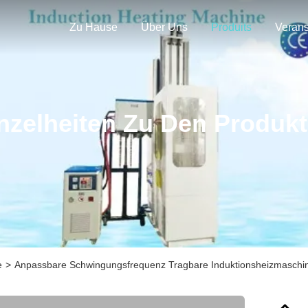
Zu Hause
Über Uns
Produits
nzelheiten Zu Den Produk
e
>
Anpassbare Schwingungsfrequenz Tragbare Induktionsheizmaschine