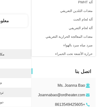
آلة PWHT
معدات التلدين التعريفي
آلة لحام الحث
معلو
آلة لحام التعريفي
معدات المعالجة الحرارية التعريفي
مبرد مياه مبرد بالهواء
حرارة الأشعة تحت الحمراء
مكان
اتصل بنا
جه
Ms. Joanna Bao
ترد
Joannabao@ordheater.com
دور
+8613549425605