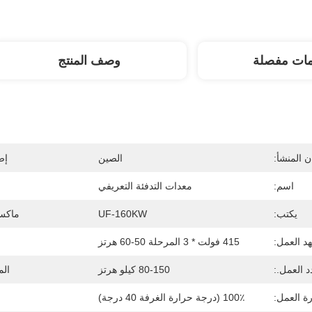
مات مفصلة
وصف المنتج
 المنشأ:
الصين
إص
اسم:
معدات التدفئة التعريفي
يكتب:
UF-160KW
ماكس 
د العمل:
415 فولت * 3 المرحلة 50-60 هرتز
د العمل.:
80-150 كيلو هرتز
الم
ة العمل:
100٪ (درجة حرارة الغرفة 40 درجة)