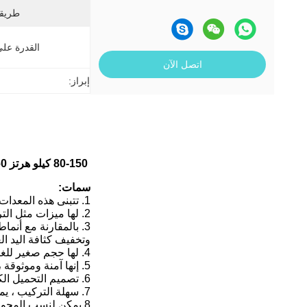
طريقة
القدرة عل
اتصل الآن
إبراز:
80-150 كيلو هرتز 160 كيلو واط
سمات:
1. تتبنى هذه المعدات دائرة العاكس IGBT ، والتي تتميز بقدرة عالية على التكيف مع الحمل.
2. لها ميزات مثل التردد العالي ، سرعة التسخين السريعة ، الكفاءة العالية والتشغيل السهل.
3. بالمقارنة مع أنم
وتخفيف كثافة اليد الع
4. لها حجم صغير للغاية ، والذي يمكن أن يوفر مساحة الإنتاج بـ 10 مرات
5. إنها آمنة وموثوقة ، ولا تتطلب معدات من عشرة آلاف فولت ، وبالتالي يمكن أن تضمن التشغيل الآمن
6. تصميم التحميل الكامل الشامل متاح للتشغيل المستمر لمدة 24 ساعة.
7. سهلة التركيب ، يمكن أن يتم التثبيت من قبل شخص غير محترف بسهولة شديدة.
8.يمكن لنسب المحولات توصيل ملفات الحث المختلفة ، وعمل قطعة عمل مختلفة.