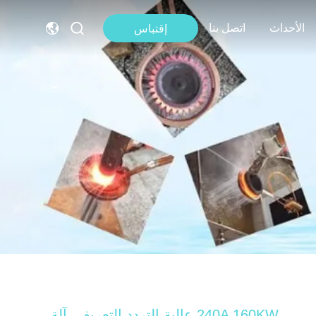
الأحداث
اتصل بنا
إقتباس
240A 160KW عالية التردد التعريفي آلة