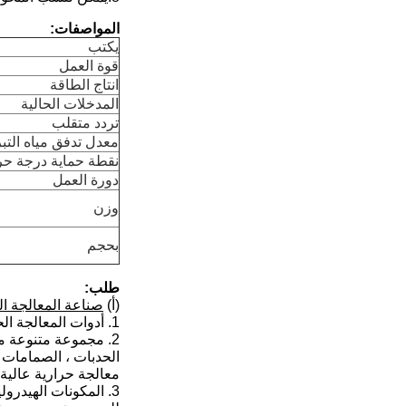
المواصفات:
يكتب
قوة العمل
انتاج الطاقة
المدخلات الحالية
تردد متقلب
معدل تدفق مياه التبر
نقطة حماية درجة حرا
دورة العمل
وزن
بحجم
طلب:
(أ)
صناعة المعالجة ال
1. أدوات المعالجة الحرارية تصلب عالية التردد ، مثل ؛ملزمة ، مطرقة ، كماشة قفل ، مفاتيح ، مفكات براغي
2. مجموعة متنوعة من
الحدبات ، الصمامات 
معالجة حرارية عالية 
3. المكونات الهيدرو