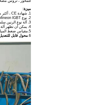
للمحور ، تروس مضخة
ميزة:
1. شهادة CE ، أكثر من 22 عامًا من الخبرة ، ومراقبة الجودة العالية والأداء الجيد.
2. نوع Infineon IGBT ،
3. آلة نوع الرنين سلسلة IGBT ،
4. يمكن أن تظهر آلة النوع الرقمي ، التردد ، الطاقة ، التيار في شاشة اللمس ، من السهل التحكم في الماكينة ورؤية كفاءة العمل.
5.
مقياس ضغط المياه 
6
محول قابل للتعديل
.