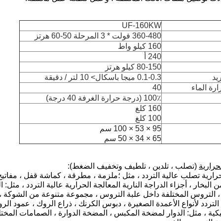
UF-160KW
360-480 فولت * 3 المرحلة 50-60 هرتز
160 كيلو واط
240 أ
80-150 كيلو هرتز
يد
0.1-0.3 ميجا باسكال> 10 لتر / دقيقة
رة الماء
40
100٪ (درجة حرارة الغرفة 40 درجة)
160 كلغ
100 كلغ
95 × 53 × 100 سم
65 × 34 × 50 سم
حرارية
(تصلب ، تلدين ، تلطيف وتخفيف الضغط):
 البخار ، أجزاء الدراجة النارية المعالجة الحرارية عالية التردد ، م
، التروس المختلفة داخل علبة التروس ، مجموعة متنوعة من الشوكة ، جم
التردد لأنواع الأعمدة الصغيرة ، دبوس الكرنك ، ذراع الروك ، عمود الر
ليكية ، مثل: الدوار لمضخة المكبس ، المضخة الدوارة ، الصمامات المخ