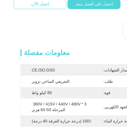
اتصل الآن
احصل على أفضل سعر
معلومات مفصلة
دار الشهادات:
CE,ISO,GSG
طلب:
التعريفي الساخن تزوير
قوة:
80 كيلو واط
380V / 415V / 440V / 480V * 3 
لجهد االكهربى:
المرحلة 50-60 هرتز
 حرارة الماء:
100٪ (درجة حرارة الغرفة 40 درجة)