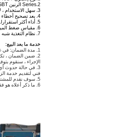
2.Series الرنين IGBT نوع الجهاز ،
3. سهل الاستخدام ، لا حاجة لضبط اللوحة الرئيسية ، لا حاجة لضبط اتصال المكثف عندما تريد عمل قطعة عمل أخرى.
4. بعد تصحيح أخطاء الآلة في شركتنا ، يمكنك استخدامها مباشرة.مريحة للغاية.
5. أداء أكثر استقرارا.
6. مقياس ضغط المياه ودرجة حرارة الماء في الجهاز.
7. نظام التغذية شبه الأوتوماتيكي ، يحسن كفاءة التسخين.
خدمة ما بعد البيع:
1. مدة الضمان: في غضون 18 شهرًا من تاريخ التسليم ، و 12 شهرًا من تاريخ الاستلام.
2. ضمن الضمان ، تك
الإجراء ، سنقوم بتوف
3. في حالة حدوث أي مشاكل جودة كبيرة خارج فترة الضمان ، سوف نرسل الصيانة
فني لتقديم خدمة الز
5. سوف نقدم للمشتري سعر تكلفة مدى الحياة مع المواد وقطع الغيار المستخدمة في تشغيل النظام وصيانة المعدات.
6. ما ذكر أعلاه هو فقط متطلبات خدمة ما بعد البيع الأساسية ، وسوف نقدم المزيد من الوعود المتعلقة بضمان الجودة وضمان التشغيل.