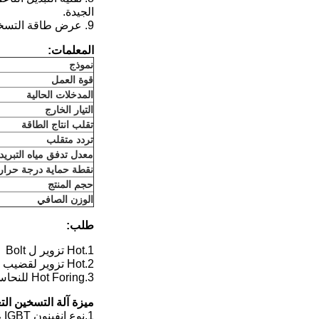
الجيدة.
9. عرض طاقة التسخين ، تيار التسخين ، الجهد ، التردد المتذبذب.
المعلمات:
نموذج
قوة العمل
المدخلات الحالية
التيار الخارج
تقلب انتاج الطاقة
تردد متقلب
معدل تدفق مياه التبريد
نقطة حماية درجة حرارة
حجم المنتج
الوزن الصافي
طلب:
1.Hot تزوير ل Bolt
2.Hot تزوير لقضيب الصلب ، شريط الحديد
3.Hot Foring للنحاس ، النحاس الأصفر ، شريط البرونز ، لوحة ، بولت
ميزة آلة التسخين الت
1.نوع إنفينون IGBT ،