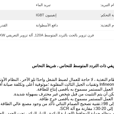
م التبريد:
تبريد الماء
 التحكم:
إنفينيون IGBT
 التغذية:
دافع الأسطوانة
القدر
فرن تزوير بالحث بالتردد المتوسط ​​120A
, 
آلة تزوير التعريفي 80KW
اعم ونظام حماية المحافظ (الحرارة الزائدة ، التيار الزائد ، تحت الجهد ، ا