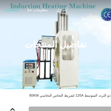
المنزل
معلومات عنا
المنتجات
تفاصيل المنتجات
 ​​120A لشريط النحاس النحاسي 80KW