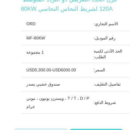
120A لشريط النحاس النحاسي 80KW
الاسم التجاري:
ORD
رقم الموديل:
MF-80KW
الحد الأدنى لكمية
1 مجموعة
الطلب:
السعر:
USD5,300.00-USD6000.00
تفاصيل التغليف:
صندوق خشبي يصدر
T / T ، D / P ، ويسترن يونيون ، موني
شروط الدفع:
جرام