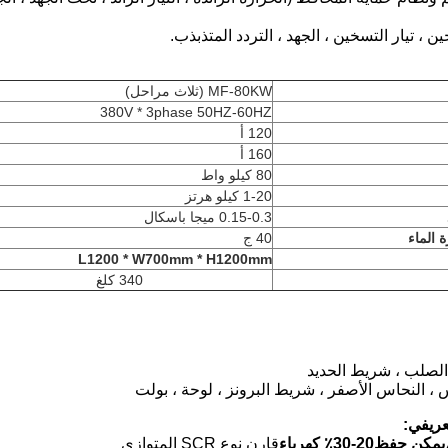
MF-80KW (ثلاث مراحل)
380V * 3phase 50HZ-60HZ
120 أ
160 أ
80 كيلو واط
1-20 كيلو هرتز
0.15-0.3 ميجا باسكال
 الماء
40 ج
L1200 * W700mm * H1200mm
340 كلغ
عريفي:
يمكن حفظ
0-
2
0٪ كهرباء
3
قارن نوع SCR المتوازي