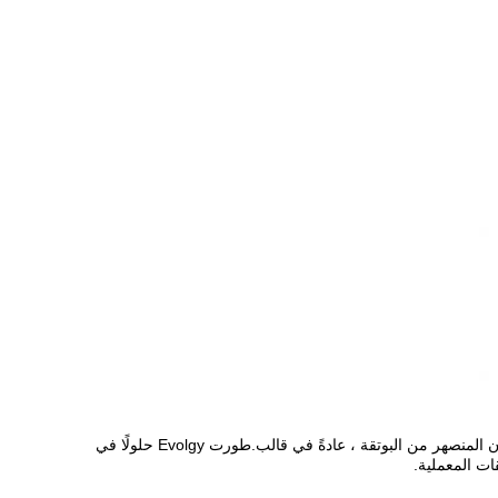
صهر nduction هو عملية يتم فيها صهر المعدن في شكل سائل في بوتقة فرن الحث.ثم يُسكب المعدن المنصهر من البوتقة ، عادةً في قالب.طورت Evolgy حلولًا في
ات المعملية.