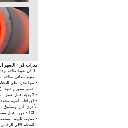
ميزات فرن الصهر الت
1.
كل ضبط طاقة تردد IGBT الصلب ، نظام دوران تبريد فريد ، يضمن أن المعدات 24 ساعة من العمل المس
2.
ضبط تلقائي لطاقة الت
3.
مع القدرة على التحكم
4.
جسم صغير وخفيف (مساحة الأرضية أقل م
5.
لا يوجد عمل خطر ، ت
6.
اجراءات امنية مشددة 
الأخرى.
آمن وموثوق
.
100٪ دورة عمل مستمرة - 24 ساعة من القدرة على العمل تحت التحميل الكامل.
7.
8.
صديقة للبيئة ، منخفض
9.
التحكم الآلي الرقمي 