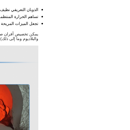
الذوبان التعريفي نظيف
تساهم الحرارة المنتظمة
تجعل الميزات المريحة ال
يمكن تخصيص أفران صهر 
والبلاديوم وما إلى ذلك) من 1-50 كجم في المرة الواحدة ، لمدة تصل إلى دقيقتين / الفرن ومستوى خزان الاستقر