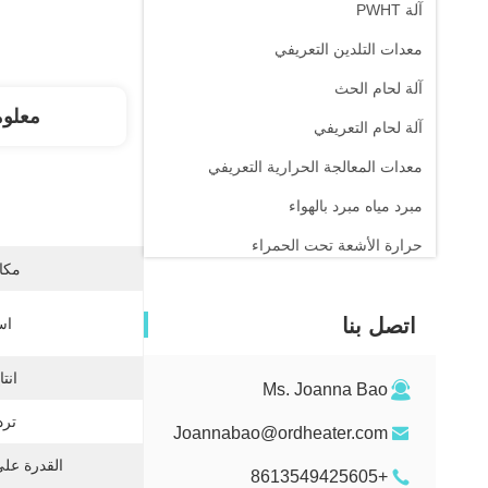
آلة PWHT
معدات التلدين التعريفي
آلة لحام الحث
معلو
آلة لحام التعريفي
معدات المعالجة الحرارية التعريفي
مبرد مياه مبرد بالهواء
حرارة الأشعة تحت الحمراء
مكان
اتصل بنا
اس
انت
Ms. Joanna Bao
ترد
Joannabao@ordheater.com
القدرة عل
+8613549425605