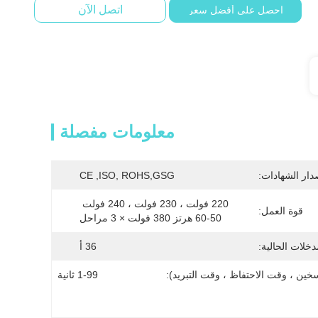
اتصل الآن
احصل على أفضل سعر
معلومات مفصلة
دار الشهادات:
CE ,ISO, ROHS,GSG
220 فولت ، 230 فولت ، 240 فولت 
قوة العمل:
50-60 هرتز 380 فولت × 3 مراحل
دخلات الحالية:
36 أ
خين ، وقت الاحتفاظ ، وقت التبريد):
1-99 ثانية