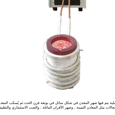
لات مثل المعادن الثمينة ، وصهر الأفران المائلة ، والصب الاستثماري والتطبيق