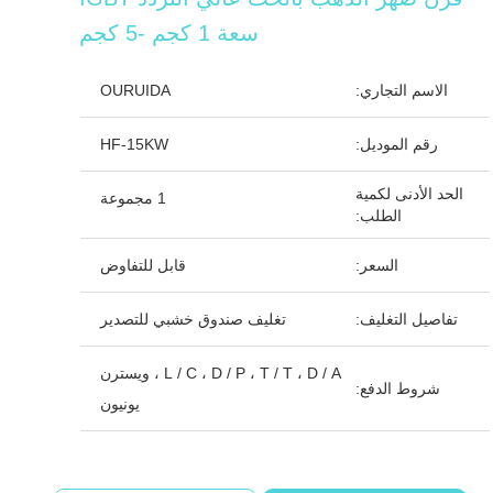
سعة 1 كجم -5 كجم
الاسم التجاري:
OURUIDA
رقم الموديل:
HF-15KW
الحد الأدنى لكمية
1 مجموعة
الطلب:
السعر:
قابل للتفاوض
تفاصيل التغليف:
تغليف صندوق خشبي للتصدير
L / C ، D / P ، T / T ، D / A ، ويسترن
شروط الدفع:
يونيون