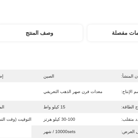
مات مفصلة
وصف المنتج
 المنشأ:
الصين
إص
م الإنتاج:
معدات فرن صهر الذهب التعريفي
اج الطاقة:
15 كيلو واط
الم
د متقلب:
30-100 كيلو هرتز
التوقيت (وقت التس
ى العرض:
10000sets / شهر