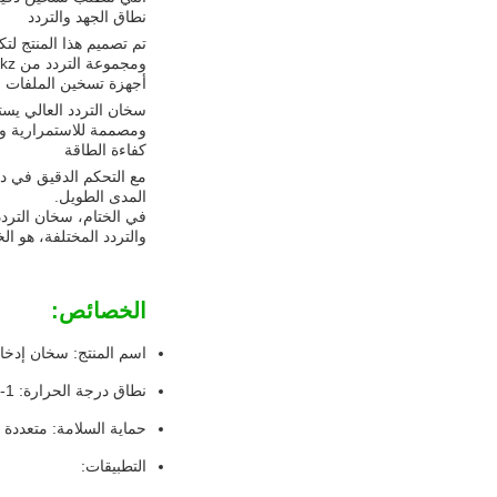
نطاق الجهد والتردد
ومجموعة التردد من 1hkz إلى 200hkz،مما يجعلها مناسبة للاستخدام في مختلف البلدان والصناعات.
أجهزة تسخين الملفات
سخان التردد العالي يست
ومصممة للاستمرارية وال
كفاءة الطاقة
مع التحكم الدقيق في در
المدى الطويل.
في الختام، سخان الترد
والتردد المختلفة، هو 
الخصائص:
اسم المنتج: سخان إدخال
نطاق درجة الحرارة: 1-2580°C
حماية السلامة: متعددة
التطبيقات: