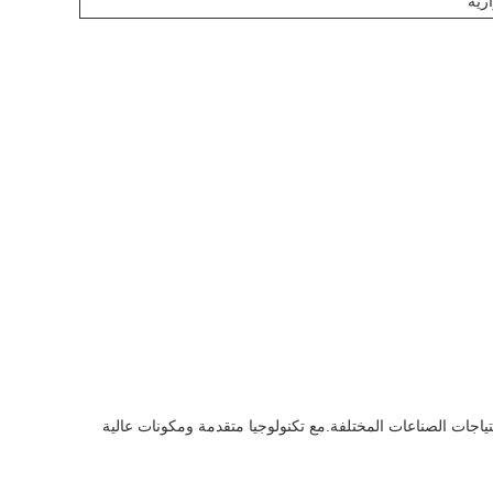
مها لتلبية احتياجات الصناعات المختلفة.مع تكنولوجيا متقدمة ومكونات عالية