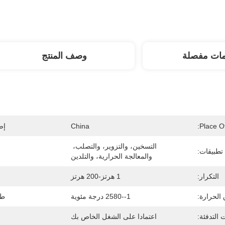
مات مفصلة
وصف المنتج
Place Of
China
إص
التسخين، والتزوير، والتصلب، 
تطبيقات:
والمعالجة الحرارية، والتلدين
التكرار:
1 هرتز-200 هرتز
الحرارة:
1--2580 درجة مئوية
طر
 التدفئة:
اعتمادا على الشغل الخاص بك