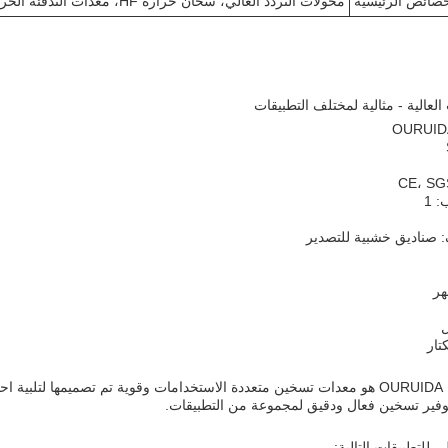
خصائص الرئيسية
محولات التردد العالي، سخان حرارة HF، معدات التدفئة الحرارية
لعالية - مثالية لمختلف التطبيقات
 1
ف: صناديق خشبية للتصدير
ل
سخان التردد العالي من OURUIDA هو معدات تسخين متعددة الاستخدامات وقوية تم تصمي
توفير تسخين فعال ودقيق لمجموعة من التطبيقات.
 للتطبيقات التالية: