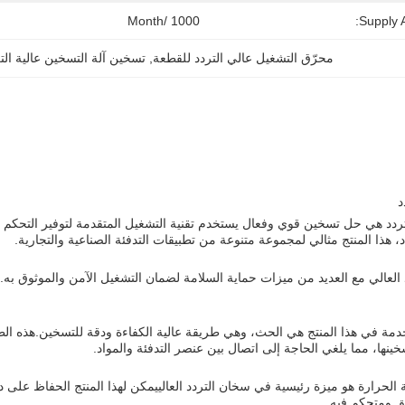
1000 /month
Supply Ab
محرّق التشغيل عالي التردد للقطعة
, 
تسخين آلة التسخين عالية الت
د
لتردد هي حل تسخين قوي وفعال يستخدم تقنية التشغيل المتقدمة لتوفير التحكم
، هذا المنتج مثالي لمجموعة متنوعة من تطبيقات التدفئة الصناعية والتجارية.
 العالي مع العديد من ميزات حماية السلامة لضمان التشغيل الآمن والموثوق به.و
مة في هذا المنتج هي الحث، وهي طريقة عالية الكفاءة ودقة للتسخين.هذه الط
خينها، مما يلغي الحاجة إلى اتصال بين عنصر التدفئة والمواد.
الحرارة هو ميزة رئيسية في سخان التردد العالييمكن لهذا المنتج الحفاظ على 
ق ومتحكم فيه.