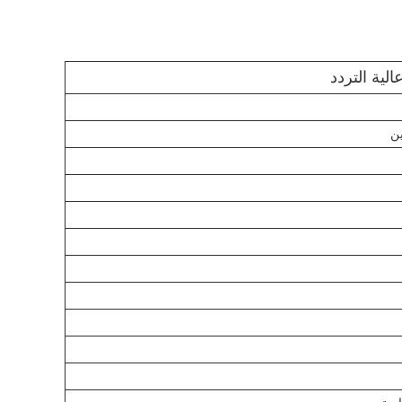
الية التردد
ين