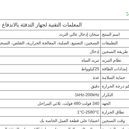
:
المعلمات التقنية لجهاز التدفئة بالاندفاع ع
اسم المنتج
سخان إدخال عالي التردد
التطبيقات
التسخين، التصنيع، الصلبة، المعالجة الحرارية، التقلص، التسخ
طريقة التسخين
إدخال
نظام التبريد
تبريد المياه
إمدادات الطاقة
25كيلوواط
حماية السلامة
عدة
م درجة الحرارة
دقيق
التكرار
1kHz-200kHz
الجهد
340 فولت-480 فولت، ثلاثي المراحل
نطاق الحرارة
1°C-2580°C
وقت التسخين
اعتمادا على قطعة العمل الخاصة بك