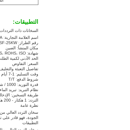
ال
التطبيقات:
السخانات ذات الترددات ا
اسم العلامة التجارية: OURUIDA
رقم الطراز: SF-25KW
مكان المنشأ: الصين
شهادة: CE، SGS، ROHS، ISO
الحد الأدنى لكمية الطلب:
السعر: التفاوض
تفاصيل التعبئة والتغلي
وقت التسليم: 1-7 أيام
شروط الدفع: T/T
قدرة التوريد: 1000 / شهر
نظام التبريد: تبريد الماء
طريقة التسخين: الإدخا
التردد: 1 هكتار - 200 هكتار
نظرة عامة
الجودة، فهو قادر على 
التطبيقات
سخان التردد العالي مثالي