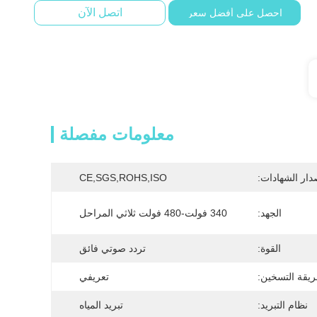
اتصل الآن
احصل على أفضل سعر
معلومات مفصلة
دار الشهادات:
CE,SGS,ROHS,ISO
الجهد:
340 فولت-480 فولت ثلاثي المراحل
القوة:
تردد صوتي فائق
يقة التسخين:
تعريفي
نظام التبريد:
تبريد المياه