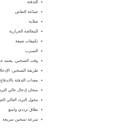
التدفئة
صناعة النقاش
صلابة
المعالجة الحرارية
تكييفات ضيقة
التسرب
وقت التسخين: يعتمد ع
طريقة التسخين: الإدخا
معدات التدفئة بالاندفاع 
سخان إدخال عالي الترد
محول التردد العالي الجه
نطاق ترددي واسع
سرعة تسخين سريعة