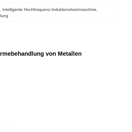
g
, 
Intelligente Hochfrequenz-Induktionsheizmaschine
, 
dlung
ärmebehandlung von Metallen