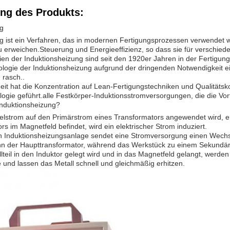
ng des Produkts:
ng
g ist ein Verfahren, das in modernen Fertigungsprozessen verwendet wi
u erweichen.Steuerung und Energieeffizienz, so dass sie für verschiede
ien der Induktionsheizung sind seit den 1920er Jahren in der Fertigu
logie der Induktionsheizung aufgrund der dringenden Notwendigkeit e
 rasch..
Zeit hat die Konzentration auf Lean-Fertigungstechniken und Qualitätsk
logie geführt.alle Festkörper-Induktionsstromversorgungen, die die Vor
 Induktionsheizung?
lstrom auf den Primärstrom eines Transformators angewendet wird, en
s im Magnetfeld befindet, wird ein elektrischer Strom induziert.
en Induktionsheizungsanlage sendet eine Stromversorgung einen Wechsel
nn der Haupttransformator, während das Werkstück zu einem Sekundär
teil in den Induktor gelegt wird und in das Magnetfeld gelangt, werden
nd lassen das Metall schnell und gleichmäßig erhitzen.