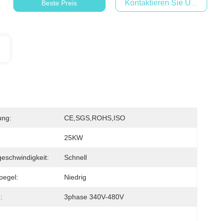
Kontaktieren Sie Uns Jetzt
Beste Preis
ung:
CE,SGS,ROHS,ISO
25KW
eschwindigkeit:
Schnell
pegel:
Niedrig
:
3phase 340V-480V