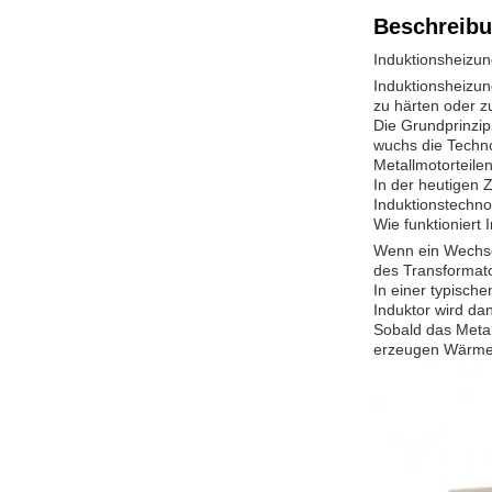
Beschreibu
Induktionsheizu
Induktionsheizun
zu härten oder z
Die Grundprinzip
wuchs die Techno
Metallmotorteilen
In der heutigen 
Induktionstechno
Wie funktioniert
Wenn ein Wechse
des Transformator
In einer typisch
Induktor wird da
Sobald das Metall
erzeugen Wärme u