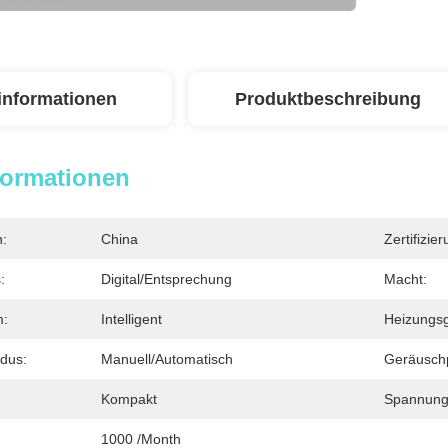
linformationen
Produktbeschreibung
formationen
n:
China
Zertifizier
:
Digital/Entsprechung
Macht:
m:
Intelligent
Heizungsg
dus:
Manuell/automatisch
Geräusch
Kompakt
Spannung
1000 /month