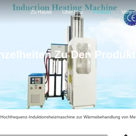
Zu Hause
Über Uns
Produits
nzelheiten Zu Den Produk
te Hochfrequenz-Induktionsheizmaschine zur Wärmebehandlung von Met