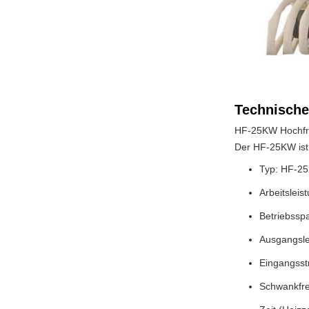
Technische
HF-25KW Hochfre
Der HF-25KW ist 
Typ: HF-2
Arbeitslei
Betriebssp
Ausgangsle
Eingangsst
Schwankfre