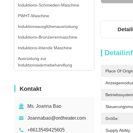
Induktions-Schmieden-Maschine
PWHT-Maschine
Induktionsausglühenausrüstung
Detai
Induktions-Bronzierenmaschine
Induktions-lötende Maschine
Detailin
Ausrüstung zur
Induktionswärmebehandlung
Place Of Origi
Luft-abgekühltes Wasser-Kühler
Anzeigemodus
Infrarotthermometer
Kontakt
Betriebssyste
Ms. Joanna Bao
Steuerungsmo
Joannabao@ordheater.com
Größe:
+8613549425605
Supply Ability: