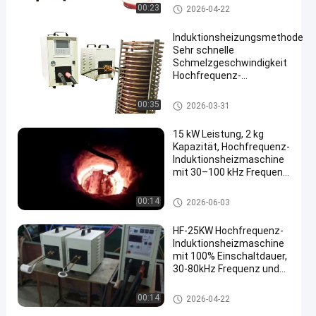
Betriebstemperatur
Hochfrequenzinduktionsheizu
00:23
2026-04-22
Minus 10 °C bis 48 °C
ng
Induktionsheizungsmethode
Sehr schnelle
Schmelzgeschwindigkeit
Hochfrequenz-
Hochspannungstransformator
mit Betrieb und
Hochfrequenzinduktionsheizung
00:35
2026-03-31
Energieumwandlung
15 kW Leistung, 2 kg
Kapazität, Hochfrequenz-
Induktionsheizmaschine
mit 30–100 kHz Frequenz
für Goldschmelzofen
Hochfrequenzinduktionsheizu
00:14
2026-06-03
ng
HF-25KW Hochfrequenz-
Induktionsheizmaschine
mit 100% Einschaltdauer,
30-80kHz Frequenz und
CE-Zertifizierung
Hochfrequenzinduktionsheizu
00:14
2026-04-22
ng